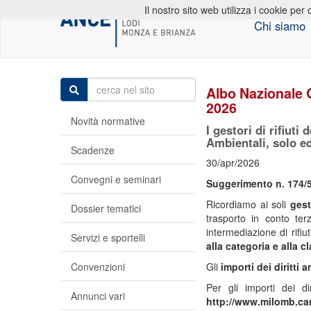
Il nostro sito web utilizza i cookie per 
Chi siamo
Albo Nazionale G
2026
Novità normative
I gestori di rifiuti
Ambientali, solo ed
Scadenze
30/apr/2026
Convegni e seminari
Suggerimento n. 174/5
Ricordiamo ai soli
gest
Dossier tematici
trasporto in conto terz
intermediazione di rifiut
Servizi e sportelli
alla categoria e alla
cl
Convenzioni
Gli
importi dei diritti 
Per gli importi dei di
Annunci vari
http://www.milomb.cam