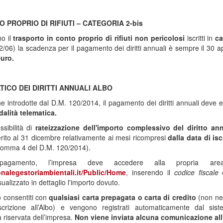
 PROPRIO DI RIFIUTI – CATEGORIA 2-bis
no il
trasporto in conto proprio di rifiuti
non pericolosi
iscritti in
ca
06) la scadenza per il pagamento dei diritti annuali è sempre il 30 ap
euro.
CO DEI DIRITTI ANNUALI ALBO
he introdotte dal D.M. 120/2014, il pagamento dei diritti annuali deve
dalità telematica.
ssibilità di
rateizzazione dell'importo complessivo del diritto an
ferito al 31 dicembre relativamente ai mesi ricompresi
dalla data di is
 comma 4 del D.M. 120/2014).
agamento, l’impresa deve accedere alla propria are
nalegestoriambientali.it/Public/Home
, inserendo il
codice fiscale
e
sualizzato in dettaglio l'importo dovuto.
 consentiti con
qualsiasi carta prepagata o carta di credito
(non ne
iscrizione all’Albo) e vengono registrati automaticamente dal si
 riservata dell’impresa.
Non viene inviata alcuna comunicazione al