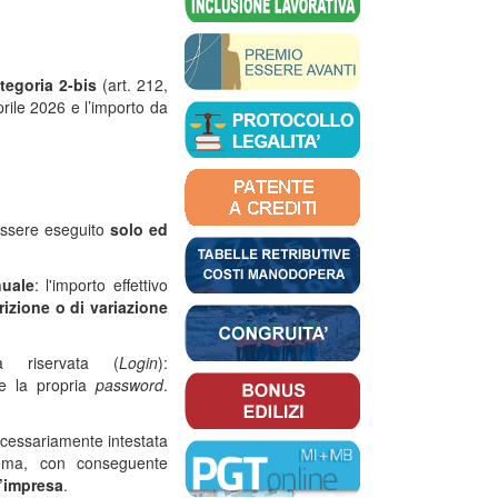
tegoria 2-bis
(art. 212,
rile 2026 e l’importo da
 essere eseguito
solo ed
nuale
: l'importo effettivo
crizione o di variazione
a riservata (
Login
):
 la propria
password
.
cessariamente intestata
stema, con conseguente
l’impresa
.