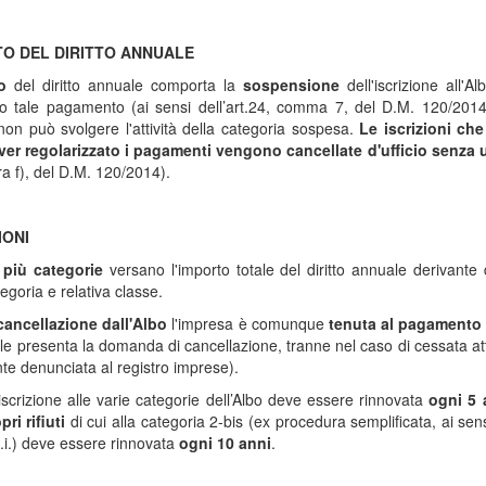
O DEL DIRITTO ANNUALE
o
del diritto annuale comporta la
sospensione
dell'iscrizione all'
o tale pagamento (ai sensi dell’art.24, comma 7, del D.M. 120/2014)
on può svolgere l'attività della categoria sospesa.
Le iscrizioni ch
ver regolarizzato i pagamenti vengono cancellate d'ufficio senza u
ra f), del D.M. 120/2014).
IONI
n più categorie
versano l'importo totale del diritto annuale derivante
egoria e relativa classe.
cancellazione dall'Albo
l'impresa è comunque
tenuta al pagamento 
ale presenta la domanda di cancellazione, tranne nel caso di cessata att
e denunciata al registro imprese).
l’iscrizione alle varie categorie dell’Albo deve essere rinnovata
ogni 5 
ri rifiuti
di cui alla categoria 2-bis (ex procedura semplificata, ai se
.i.) deve essere rinnovata
ogni 10 anni
.