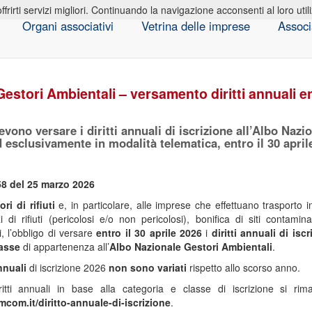
offrirti servizi migliori. Continuando la navigazione acconsenti al loro util
Organi associativi
Vetrina delle imprese
Associ
estori Ambientali – versamento diritti annuali ent
 devono versare i diritti annuali di iscrizione all’Albo Naz
 esclusivamente in modalità telematica, entro il 30 april
8 del 25 marzo 2026
ori
di rifiuti
e, in particolare, alle imprese che effettuano trasporto in 
i di rifiuti (pericolosi e/o non pericolosi), bonifica di siti contamina
i, l’obbligo di versare
entro il 30 aprile 2026
i
diritti annuali di isc
asse
di appartenenza all’
Albo Nazionale Gestori Ambientali
.
annuali
di iscrizione 2026
non sono variati
rispetto allo scorso anno.
ritti annuali in base alla categoria e classe di iscrizione si ri
com.it/diritto-annuale-di-iscrizione
.