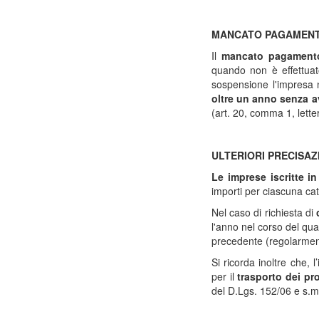
MANCATO PAGAMENT
Il
mancato pagament
quando non è effettuat
sospensione l'impresa n
oltre un anno senza a
(art. 20, comma 1, lette
ULTERIORI PRECISAZ
Le imprese iscritte i
importi per ciascuna cat
Nel caso di richiesta di
l'anno nel corso del qu
precedente (regolarment
Si ricorda inoltre che, 
per il
trasporto dei prop
del D.Lgs. 152/06 e s.m