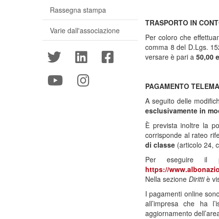
Rassegna stampa
TRASPORTO IN CONTO
Varie dall'associazione
Per coloro che effettua
comma 8 del D.Lgs. 152/
versare è pari a
50,00 
PAGAMENTO TELEMATI
A seguito delle modific
esclusivamente
in mo
È prevista inoltre la po
corrisponde al rateo ri
di classe
(articolo 24,
Per eseguire il p
https://www.albonazio
Nella sezione
Diritti
è vi
I pagamenti online sono
all’impresa che ha l’
aggiornamento dell’area