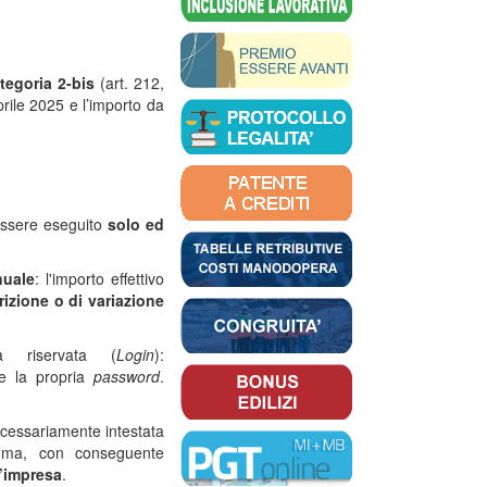
tegoria 2-bis
(art. 212,
rile 2025 e l’importo da
 essere eseguito
solo ed
nuale
: l'importo effettivo
crizione o di variazione
a riservata (
Login
):
 la propria
password
.
cessariamente intestata
stema, con conseguente
l’impresa
.