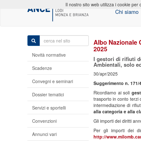
Il nostro sito web utilizza i cookie per 
Chi siamo
Albo Nazionale G
2025
Novità normative
I gestori di rifiuti
Ambientali, solo ed
Scadenze
30/apr/2025
Convegni e seminari
Suggerimento n. 171/4
Ricordiamo ai soli
gest
Dossier tematici
trasporto in conto terzi 
intermediazione di rifiut
Servizi e sportelli
alla categoria e alla
cl
Convenzioni
Gli importi dei diritti an
Per gli importi dei di
Annunci vari
http://www.milomb.cam