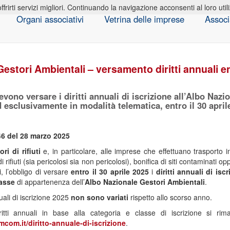
offrirti servizi migliori. Continuando la navigazione acconsenti al loro util
Organi associativi
Vetrina delle imprese
Associ
estori Ambientali – versamento diritti annuali ent
 devono versare i diritti annuali di iscrizione all’Albo Naz
 esclusivamente in modalità telematica, entro il 30 april
6 del 28 marzo 2025
ori
di rifiuti
e, in particolare, alle imprese che effettuano trasporto in 
di rifiuti (sia pericolosi sia non pericolosi), bonifica di siti contaminati o
i, l’obbligo di versare
entro il 30 aprile 2025
i
diritti annuali di isc
asse
di appartenenza dell’
Albo Nazionale Gestori Ambientali
.
nuali di iscrizione 2025
non sono variati
rispetto allo scorso anno.
ritti annuali in base alla categoria e classe di iscrizione si ri
com.it/diritto-annuale-di-iscrizione
.