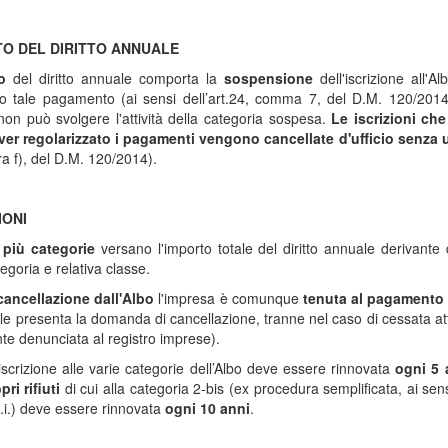
O DEL DIRITTO ANNUALE
o
del diritto annuale comporta la
sospensione
dell'iscrizione all'
o tale pagamento (ai sensi dell’art.24, comma 7, del D.M. 120/2014)
on può svolgere l'attività della categoria sospesa.
Le iscrizioni ch
ver regolarizzato i pagamenti vengono cancellate d'ufficio senza u
ra f), del D.M. 120/2014).
IONI
n più categorie
versano l'importo totale del diritto annuale derivante
egoria e relativa classe.
cancellazione dall'Albo
l'impresa è comunque
tenuta al pagamento 
ale presenta la domanda di cancellazione, tranne nel caso di cessata att
e denunciata al registro imprese).
l’iscrizione alle varie categorie dell’Albo deve essere rinnovata
ogni 5 
ri rifiuti
di cui alla categoria 2-bis (ex procedura semplificata, ai se
.i.) deve essere rinnovata
ogni 10 anni
.