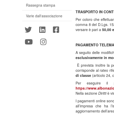
Rassegna stampa
TRASPORTO IN CONTO
Varie dall'associazione
Per coloro che effettua
comma 8 del D.Lgs. 152/
versare è pari a
50,00 
PAGAMENTO TELEMATI
A seguito delle modific
esclusivamente
in mo
È prevista inoltre la p
corrisponde al rateo ri
di classe
(articolo 24,
Per eseguire il p
https://www.albonazio
Nella sezione
Diritti
è vi
I pagamenti online sono
all’impresa che ha l’
aggiornamento dell’area