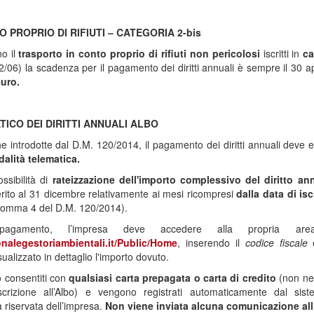
 PROPRIO DI RIFIUTI – CATEGORIA 2-bis
no il
trasporto in conto proprio di rifiuti
non pericolosi
iscritti in
ca
06) la scadenza per il pagamento dei diritti annuali è sempre il 30 ap
euro.
CO DEI DIRITTI ANNUALI ALBO
he introdotte dal D.M. 120/2014, il pagamento dei diritti annuali deve
dalità telematica.
ossibilità di
rateizzazione dell'importo complessivo del diritto an
ferito al 31 dicembre relativamente ai mesi ricompresi
dalla data di is
 comma 4 del D.M. 120/2014).
agamento, l’impresa deve accedere alla propria are
nalegestoriambientali.it/Public/Home
, inserendo il
codice fiscale
e
sualizzato in dettaglio l'importo dovuto.
 consentiti con
qualsiasi carta prepagata o carta di credito
(non ne
iscrizione all’Albo) e vengono registrati automaticamente dal si
 riservata dell’impresa.
Non viene inviata alcuna comunicazione al