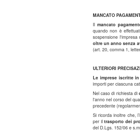
MANCATO PAGAMENT
Il
mancato pagament
quando non è effettuat
sospensione l'impresa n
oltre un anno senza a
(art. 20, comma 1, lette
ULTERIORI PRECISAZ
Le imprese iscritte i
importi per ciascuna cat
Nel caso di richiesta di
l'anno nel corso del qu
precedente (regolarment
Si ricorda inoltre che, 
per il
trasporto dei prop
del D.Lgs. 152/06 e s.m