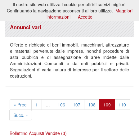
Il nostro sito web utilizza i cookie per offrirti servizi migliori.
Toggl
Continuando la navigazione acconsenti al loro utilizzo.
Maggiori
naviga
informazioni
Accetto
Annunci vari
Offerte e richieste di beni immobili, macchinari, attrezzature
e materiali pervenute dalle imprese, nonché procedure di
asta pubblica e di assegnazione di aree indette dalle
Amministrazioni Comunali e da enti pubblici e privati.
Segnalazioni di varia natura di interesse per il settore delle
costruzioni.
« Prec.
1
…
106
107
108
109
110
Succ. »
Bollettino Acquisti-Vendite (3)