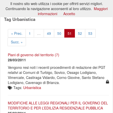
Il nostro sito web utilizza i cookie per offrirti servizi migliori.
Toggl
Continuando la navigazione acconsenti al loro utilizzo.
Maggiori
naviga
informazioni
Accetto
Tag Urbanistica
« Prec.
1
…
49
50
51
52
53
Succ. »
Piani di governo del territorio (7)
28/03/2011
Vengono resi noti i recenti procedimenti di redazione dei PGT
relativi ai Comuni di Turbigo, Sovico, Ossago Lodigiano,
Vimercate, Castiraga Vidardo, Corno Giovine, Santo Stefano
Lodigiano, Cavenago di Brianza.
Tags:
Urbanistica
MODIFICHE ALLE LEGGI REGIONALI PER IL GOVERNO DEL
TERRITORIO E PER L’EDILIZIA RESIDENZIALE PUBBLICA