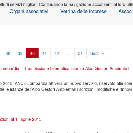
offrirti servizi migliori. Continuando la navigazione acconsenti al loro util
Organi associativi
Vetrina delle imprese
Associ
38
39
40
41
42
…
51
Succ. »
Lombardia – Trasmissione telematica istanze Albo Gestori Ambientali
no 2015, ANCE Lombardia attiverà un nuovo servizio, riservato alle sole
utte le istanze dell’Albo Gestori Ambientali (iscrizioni, modifiche e rinnov
ioni al 1° aprile 2015