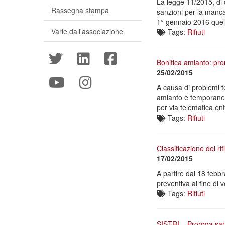
La legge 11/2015, di 
Rassegna stampa
sanzioni per la manc
1° gennaio 2016 quelle
Varie dall'associazione
Tags:
Rifiuti
Bonifica amianto: pro
25/02/2015
A causa di problemi te
amianto è temporanea
per via telematica en
Tags:
Rifiuti
Classificazione dei ri
17/02/2015
A partire dal 18 febbr
preventiva al fine di v
Tags:
Rifiuti
SISTRI – Proroga san