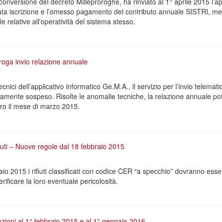
conversione del decreto Milleproroghe, ha rinviato al 1° aprile 2015 l’ap
ata iscrizione e l’omesso pagamento del contributo annuale SISTRI, me
 relative all'operatività del sistema stesso.
roga invio relazione annuale
cnici dell’applicativo informatico Ge.M.A., il servizio per l’invio telemati
mente sospeso. Risolte le anomalie tecniche, la relazione annuale po
tro il mese di marzo 2015.
fiuti – Nuove regole dal 18 febbraio 2015
aio 2015 i rifiuti classificati con codice CER “a specchio” dovranno esse
erificare la loro eventuale pericolosità.
zioni al 1° febbraio 2015 e al 1° gennaio 2016