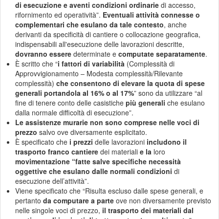
di esecuzione e aventi condizioni ordinarie
di accesso,
rifornimento ed operatività”.
Eventuali attività connesse o
complementari che esulano da tale contesto
, anche
derivanti da specificità di cantiere o collocazione geografica,
indispensabili all'esecuzione delle lavorazioni descritte,
dovranno essere
determinate e
computate separatamente
.
È scritto che “
i fattori di variabilità
(Complessità di
Approvvigionamento – Modesta complessità/Rilevante
complessità)
che consentono di elevare
la quota di spese
generali portandola al 16% o al 17%
” sono da utilizzare “al
fine di tenere conto delle casistiche
più generali
che esulano
dalla normale difficoltà di esecuzione”.
Le assistenze murarie non sono comprese nelle voci di
prezzo
salvo ove diversamente esplicitato.
È specificato che
i prezzi
delle lavorazioni
includono il
trasporto
franco cantiere
dei materiali
e la
loro
movimentazione “fatte salve specifiche necessità
oggettive che esulano dalle normali condizioni
di
esecuzione dell’attività”.
Viene specificato che “Risulta escluso dalle spese generali, e
pertanto
da computare a parte
ove non diversamente previsto
nelle singole voci di prezzo,
il trasporto dei materiali dal