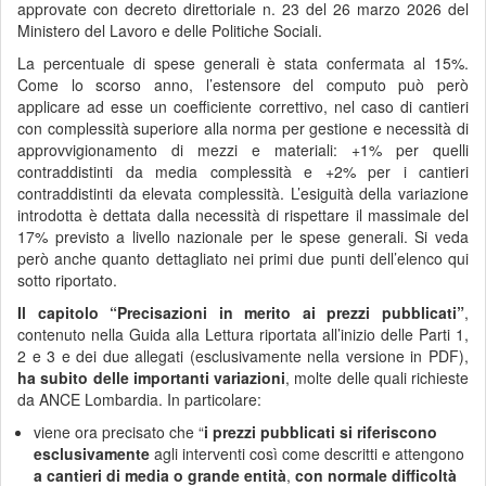
approvate con decreto direttoriale n. 23 del 26 marzo 2026 del
Ministero del Lavoro e delle Politiche Sociali.
La percentuale di spese generali è stata confermata al 15%.
Come lo scorso anno, l’estensore del computo può però
applicare ad esse un coefficiente correttivo, nel caso di cantieri
con complessità superiore alla norma per gestione e necessità di
approvvigionamento di mezzi e materiali: +1% per quelli
contraddistinti da media complessità e +2% per i cantieri
contraddistinti da elevata complessità. L’esiguità della variazione
introdotta è dettata dalla necessità di rispettare il massimale del
17% previsto a livello nazionale per le spese generali. Si veda
però anche quanto dettagliato nei primi due punti dell’elenco qui
sotto riportato.
Il capitolo “Precisazioni in merito ai prezzi pubblicati”
,
contenuto nella Guida alla Lettura riportata all’inizio delle Parti 1,
2 e 3 e dei due allegati (esclusivamente nella versione in PDF),
ha subito
delle importanti variazioni
, molte delle quali richieste
da ANCE Lombardia. In particolare:
viene ora precisato che “
i prezzi pubblicati si riferiscono
esclusivamente
agli interventi così come descritti e attengono
a cantieri di media o grande entità
,
con normale difficoltà