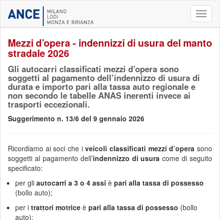
Toggl
naviga
Mezzi d’opera - indennizzi di usura del manto
stradale 2026
Gli autocarri classificati mezzi d’opera sono
soggetti al pagamento dell’indennizzo di usura di
durata e importo pari alla tassa auto regionale e
non secondo le tabelle ANAS inerenti invece ai
trasporti eccezionali.
Suggerimento n. 13/6 del 9 gennaio 2026
Ricordiamo ai soci che i
veicoli classificati mezzi d’opera
sono
soggetti al pagamento dell’
indennizzo di usura
come di seguito
specificato:
per gli
autocarri a 3 o 4 assi
è
pari alla tassa di possesso
(bollo auto);
per i
trattori motrice
è
pari alla tassa di possesso
(bollo
auto);