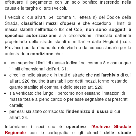
effettuare il pagamento con un solo bonifico inserendo nella
causale le targhe di tutti i veicoli.
I veicoli di cui all'art. 54, comma 1, lettera n) del Codice della
Strada,
classificati mezzi d'opera
e che eccedono i limiti di
massa stabiliti nell'articolo 62 del CdS,
non sono soggetti a
specifica autorizzazione
alla circolazione, rilasciata dall'ente
proprietario delle strade statali e militari e dalle Regioni (n.d.r.
Province) per la rimanente rete viaria o dal concessionario per le
autostrade
a condizione
che:
non superino i limiti di massa indicati nel comma 8 e comunque
i limiti dimensionali dell'art. 61;
circolino nelle strade o in tratti di strade che
nell'archivio
di cui
all'art. 226 risultino transitabili per detti mezzi, fermo restando
quanto stabilito al comma 4 dello stesso art. 226;
sia verificato che lungo il percorso non esistano limitazioni di
massa totale a pieno carico o per asse segnalate dai prescritti
cartelli;
per essi sia stato corrisposto
l'indennizzo di usura
di cui
all'art. 34.
Informiamo i soci che
è operativo
l’Archivio Stradale
Regionale
con le cartografie e gli elenchi
delle strade