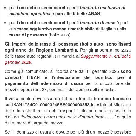
per i
rimorchi o semirimorchi
per il
trasporto esclusivo di
macchine operatrici
è
pari alle tabelle ANAS
;
per i
rimorchi o semirimorchi
per il
trasporto di cose
è pari
alla
tassa aggiuntiva massa rimorchiabile
dettagliata nella
tassa di possesso
(bollo auto).
Gli importi delle tasse di possesso (bollo auto) sono fissati
ogni anno da Regione Lombardia.
Per gli importi anno 2026
delle tasse auto regionali si rimanda al
Suggerimento n. 4/2 del 8
gennaio 2026
.
Come già comunicato, si ricorda che dal 1° gennaio 2025
sono
cambiati l’IBAN e l’intestazione del bonifico per il
pagamento dell’indennizzo di usura
per la circolazione dei
mezzi d’opera (art. 34, comma 1 del Codice della Strada).
Il versamento deve essere effettuato tramite
bonifico bancario
sull’IBAN
IT54C0100003245BE0000000353
intestato al Ministero
delle Infrastrutture e dei Trasporti indicando nella causale la
dicitura
“indennizzo usura per mezzo d’opera targa ……”
seguita
dal numero di targa del mezzo.
Se l'indennizzo di usura è dovuto per più di un mezzo è possibile