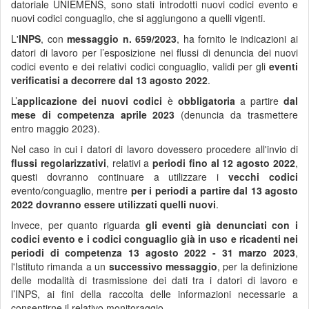
datoriale UNIEMENS, sono stati introdotti nuovi codici evento e
nuovi codici conguaglio, che si aggiungono a quelli vigenti.
L'
INPS
, con
messaggio n. 659/2023
, ha fornito le indicazioni ai
datori di lavoro per l’esposizione nei flussi di denuncia dei nuovi
codici evento e dei relativi codici conguaglio, validi per gli
eventi
verificatisi a decorrere dal 13 agosto 2022
.
L’
applicazione dei nuovi codici
è
obbligatoria
a partire
dal
mese di competenza aprile 2023
(denuncia da trasmettere
entro maggio 2023).
Nel caso in cui i datori di lavoro dovessero procedere all'invio di
flussi regolarizzativi
, relativi a
periodi fino al 12 agosto 2022
,
questi dovranno continuare a utilizzare i
vecchi codici
evento/conguaglio, mentre
per i periodi a partire dal 13 agosto
2022 dovranno essere utilizzati quelli nuovi
.
Invece, per quanto riguarda
gli eventi già denunciati con i
codici evento e i codici conguaglio già in uso e ricadenti nei
periodi di competenza 13 agosto 2022 - 31 marzo 2023
,
l'Istituto rimanda a un
successivo messaggio
, per la definizione
delle modalità di trasmissione dei dati tra i datori di lavoro e
l’INPS, ai fini della raccolta delle informazioni necessarie a
consentirne il relativo monitoraggio.