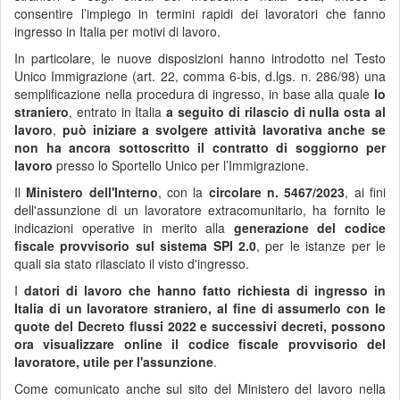
consentire l’impiego in termini rapidi dei lavoratori che fanno
ingresso in Italia per motivi di lavoro.
In particolare, le nuove disposizioni hanno introdotto nel Testo
Unico Immigrazione (art. 22, comma 6-bis, d.lgs. n. 286/98) una
semplificazione nella procedura di ingresso, in base alla quale
lo
straniero
, entrato in Italia
a seguito di rilascio di nulla osta al
lavoro
,
può iniziare a svolgere attività lavorativa anche se
non ha ancora sottoscritto il contratto di soggiorno per
lavoro
presso lo Sportello Unico per l’Immigrazione.
Il
Ministero dell'Interno
, con la
circolare n. 5467/2023
, ai fini
dell'assunzione di un lavoratore extracomunitario, ha fornito le
indicazioni operative in merito alla
generazione del codice
fiscale provvisorio sul sistema SPI 2.0
, per le istanze per le
quali sia stato rilasciato il visto d'ingresso.
I
datori di lavoro che hanno fatto richiesta di ingresso in
Italia di un lavoratore straniero, al fine di assumerlo con le
quote del Decreto flussi 2022 e successivi decreti, possono
ora visualizzare online il codice fiscale provvisorio del
lavoratore, utile per l'assunzione
.
Come comunicato anche sul sito del Ministero del lavoro nella