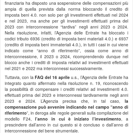
finanziaria ha disposto una sospensione delle compensazioni più
ampia di quella prevista dalla norma bloccando il credito di
imposta beni 4.0. non solo per gli investimenti effettuati nel 2024
e nel 2023, ma anche per gli investimenti effettuati prima del
2023 con interconnessione “tardiva” negli anni 2023 o 2024.
Nella risoluzione, infatti, l’Agenzia delle Entrate ha bloccato i
codici tributo 6936 (credito di imposta beni materiali 4.0.) e 6937
(credito di imposta beni immateriali 4.0.), in tutti i casi in cui viene
indicato come “anno di riferimento”, ossia come anno di
interconnessione, il 2023 o 2024, ricomprendendo dunque nel
blocco anche i crediti di imposta relativi ad investimenti effettuati
nel 2021 e 2022 ma interconnessi successivamente.
Tuttavia, con la
FAQ del 16 aprile
u.s., l’Agenzia delle Entrate ha
integrato quanto affermato nella risoluzione n. 19, riconoscendo
la possibilità di compensare i crediti relativi ad investimenti 4.0.
effettuati prima del 2023 e interconnessi tardivamente negli anni
2023 e 2024. L’Agenzia precisa che, in tal caso,
la
compensazione può avvenire indicando nel campo “anno di
riferimento
”, in deroga alle regole generali sulla compilazione del
modello F24,
l’anno in cui è iniziato l’investimento
, a
prescindere dall’anno in cui questo si è concluso o dall’anno di
interconnessione del bene strumentale.