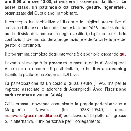
ore 9.00 alle ore 13.00
, si svolgerà il convegno dal titolo: “
Le
asset class: un patrimonio da creare, gestire, rigenerare
”,
organizzato dal Quotidiano Immobiliare.
Il convegno ha l’obbiettivo di illustrare le migliori prospettive di
crescita delle asset class del real estate nel 2023, analizzate dal
punto di vista della comunità degli investitori, degli operatori delle
costruzioni, del mondo della progettazione e dell’architettura e dei
gestori di patrimoni.
Il programma completo degli interventi è disponibile cliccando
qui
.
L’evento si svolgerà in
presenza
, presso la sede di Assimpredil
Ance con un numero di posti limitato, e in
diretta streaming
tramite la piattaforma Zoom su ilQI Live.
La partecipazione ha un costo di 300,00 euro (+IVA), ma per le
imprese associate e aderenti di Assimpredil Ance
l’iscrizione
sarà scontata a 200,00 (+IVA)
.
Gli interessati dovranno comunicare la propria partecipazione a
Margherita Navarra (tel. 0288129549, e-mail
m.navarra@assimpredilance.it
) per ricevere il biglietto di ingresso
o, in alternativa, il link personale per il collegamento.