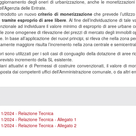
giornamento degli oneri di urbanizzazione, anche le monetizzazioni 
ll’Agenzia delle Entrate.
 introdotto un nuovo
criterio di monetizzazione
che prevede l’utilizzo
 tramite esproprio di aree libere
. Al fine dell’individuazione di tale
nzionale ad individuare il valore minimo di esproprio di aree urbane con e
e zone omogenee di rilevazione dei prezzi di mercato degli immobili o
te. In base all’applicazione dei nuovi principi, si rileva che nella zona 
amente maggiore risulta l’incremento nella zona centrale e semicentral
lori sono utilizzati per i soli casi di conguaglio della dotazione di aree
previsto incremento della SL esistente.
iani attuativi e di Permessi di costruire convenzionati, il valore di 
posta dai competenti uffici dell’Amministrazione comunale, o da altri enti
1/2024 - Relazione Tecnica
1/2024 - Relazione Tecnica - Allegato 1
1/2024 - Relazione Tecnica - Allegato 2