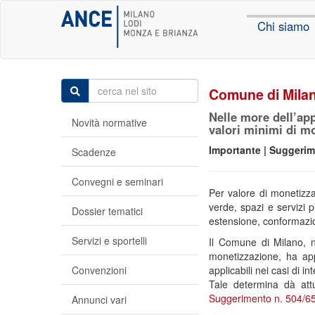
Chi siamo
Comune di Milan
Nelle more dell’app
Novità normative
valori minimi di m
Importante | Suggerim
Scadenze
Convegni e seminari
Per valore di monetizza
verde, spazi e servizi p
Dossier tematici
estensione, conformazio
Servizi e sportelli
Il Comune di Milano, n
monetizzazione, ha ap
Convenzioni
applicabili nei casi di i
Tale determina dà att
Suggerimento n. 504/6
Annunci vari