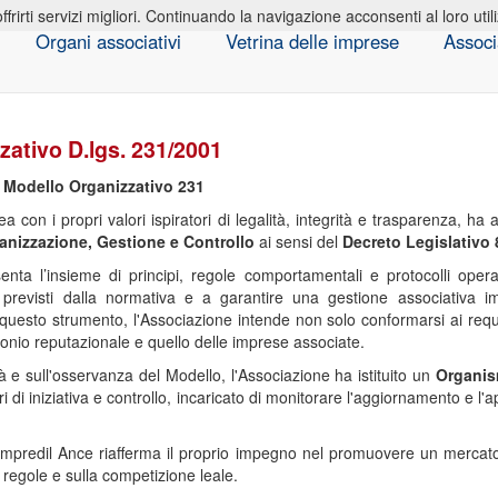
offrirti servizi migliori. Continuando la navigazione acconsenti al loro util
Organi associativi
Vetrina delle imprese
Associ
zativo D.lgs. 231/2001
l Modello Organizzativo 231
ea con i propri valori ispiratori di legalità, integrità e trasparenza, h
anizzazione, Gestione e Controllo
ai sensi del
Decreto Legislativo 
nta l’insieme di principi, regole comportamentali e protocolli operat
 previsti dalla normativa e a garantire una gestione associativa i
 questo strumento, l'Associazione intende non solo conformarsi ai requ
imonio reputazionale e quello delle imprese associate.
vità e sull'osservanza del Modello, l'Associazione ha istituito un
Organis
 di iniziativa e controllo, incaricato di monitorare l'aggiornamento e l'a
impredil Ance riafferma il proprio impegno nel promuovere un mercato 
e regole e sulla competizione leale.