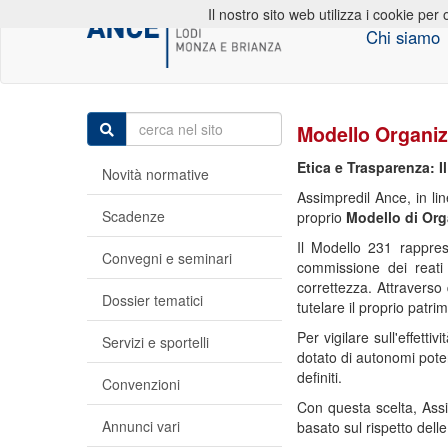
Il nostro sito web utilizza i cookie per 
Chi siamo
Modello Organiz
Etica e Trasparenza: I
Novità normative
Assimpredil Ance, in lin
Scadenze
proprio
Modello di Org
Il Modello 231 rapprese
Convegni e seminari
commissione dei reati
correttezza. Attraverso
Dossier tematici
tutelare il proprio patr
Per vigilare sull'effetti
Servizi e sportelli
dotato di autonomi poteri
definiti.
Convenzioni
Con questa scelta, Ass
Annunci vari
basato sul rispetto dell