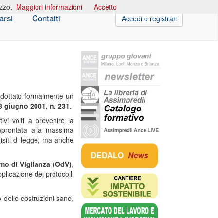
izzo.
Maggiori informazioni
Accetto
arsi
Contatti
Accedi o registrati
a adottato formalmente un
8 giugno 2001, n. 231
.
ivi volti a prevenire la
mprontata alla massima
isiti di legge, ma anche
mo di Vigilanza (OdV)
,
pplicazione dei protocolli
delle costruzioni sano,