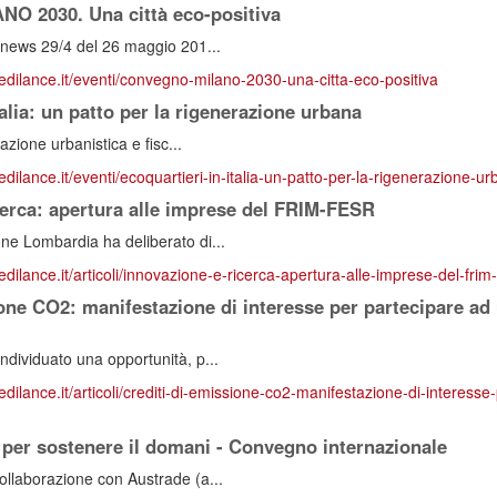
O 2030. Una città eco-positiva
 news 29/4 del 26 maggio 201...
redilance.it/eventi/convegno-milano-2030-una-citta-eco-positiva
talia: un patto per la rigenerazione urbana
lazione urbanistica e fisc...
edilance.it/eventi/ecoquartieri-in-italia-un-patto-per-la-rigenerazione-u
cerca: apertura alle imprese del FRIM-FESR
ne Lombardia ha deliberato di...
edilance.it/articoli/innovazione-e-ricerca-apertura-alle-imprese-del-frim-
ione CO2: manifestazione di interesse per partecipare ad
ndividuato una opportunità, p...
edilance.it/articoli/crediti-di-emissione-co2-manifestazione-di-interess
per sostenere il domani - Convegno internazionale
ollaborazione con Austrade (a...