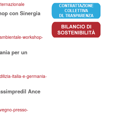
nternazionale
shop con Sinergia
ed-ambientale-workshop-
mania per un
ilizia-italia-e-germania-
 Assimpredil Ance
onvegno-presso-