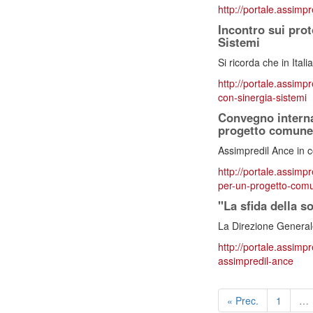
http://portale.assimp
Incontro sui prot
Sistemi
Si ricorda che in Itali
http://portale.assimpr
con-sinergia-sistemi
Convegno internaz
progetto comune
Assimpredil Ance in c
http://portale.assimpr
per-un-progetto-com
"La sfida della s
La Direzione Generale 
http://portale.assimpr
assimpredil-ance
« Prec.
1
…