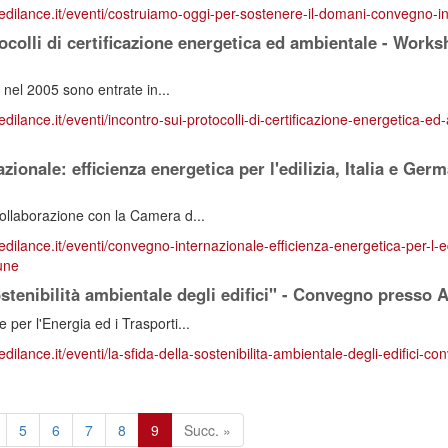
redilance.it/eventi/costruiamo-oggi-per-sostenere-il-domani-convegno-i
ocolli di certificazione energetica ed ambientale - Work
a nel 2005 sono entrate in...
edilance.it/eventi/incontro-sui-protocolli-di-certificazione-energetica-
ionale: efficienza energetica per l'edilizia, Italia e Ger
ollaborazione con la Camera d...
edilance.it/eventi/convegno-internazionale-efficienza-energetica-per-l-ed
une
ostenibilità ambientale degli edifici" - Convegno presso
per l'Energia ed i Trasporti...
edilance.it/eventi/la-sfida-della-sostenibilita-ambientale-degli-edifici-c
5
6
7
8
9
Succ. »