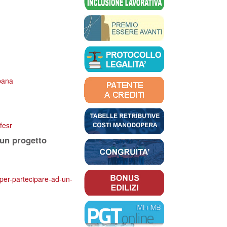
rbana
fesr
 un progetto
e-per-partecipare-ad-un-