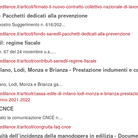
edilance.it/articoli/firmato-il-nuovo-contratto-collettivo-nazionale-di-lavo
Pacchetti dedicati alla prevenzione
nostro Suggerimento n. 616/202...
edilance.it/articoli/fondo-sanedil-pacchetti-dedicati-alla-prevenzione
l: regime fiscale
n. 67 del 24 novembre u.s.,...
dilance.it/articoli/contributi-sanedil-regime-fiscale
lano, Lodi, Monza e Brianza - Prestazione indumenti e ca
ano, Lodi, Monza e Brianza ga...
redilance.it/articoli/cassa-edile-di-milano-lodi-monza-e-brianza-prestaz
-anno-2021-2022
 CNCE
gato la comunicazione CNCE n....
edilance.it/articoli/congruita-faq-cnce
ità dell’incidenza della manodopera in edilizia - Docume