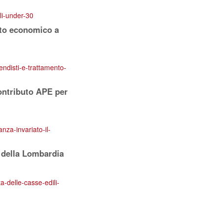
ili-under-30
nto economico a
rendisti-e-trattamento-
contributo APE per
nza-invariato-il-
i della Lombardia
a-delle-casse-edili-