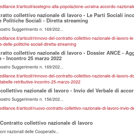
redilance.it/articoli/sostegno-alla-popolazione-ucraina-accordo-nazionale
atto collettivo nazionale di lavoro - Le Parti Sociali inc
e Politiche Sociali - Diretta streaming
nostro Suggerimento n. 169/202...
edilance.it/articoli/rinnovo-del-contratto-collettivo-nazionale-di-lavoro-le
-e-delle-politiche-sociali-diretta-streaming
ratto collettivo nazionale di lavoro - Dossier ANCE - Ag
ve - Incontro 25 marzo 2022
nostro Suggerimento n. 169/202...
edilance.it/articoli/rinnovo-del-contratto-collettivo-nazionale-di-lavoro-d
tabelle-retributive-incontro-25-marzo-2022
ollettivo nazionale di lavoro - Invio del Verbale di acc
nostro Suggerimento n. 156/202...
edilance.it/articoli/nuovo-contratto-collettivo-nazionale-di-lavoro-invio-
Contratto collettivo nazionale di lavoro
ni nazionali delle Cooperativ...