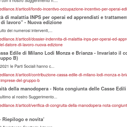
con il nostro Suggerimento n....
edilance.it/articoli/fondo-incentivo-occupazione-incentivo-per-operai-ed
tà di malattia INPS per operai ed apprendisti e trattame
 di lavoro” - Nuova edizione
ito dei numerosi interventi,...
edilance.it/articoli/dossier-indennita-di-malattia-inps-per-operai-ed-app
el-datore-di-lavoro-nuova-edizione
ssa Edile di Milano Lodi Monza e Brianza - Invariato il 
ruppo B)
2021 le Parti Sociali hanno c...
edilance.it/articoli/contribuzione-cassa-edile-di-milano-lodi-monza-e-bria
e-imprese-del-gruppo-b
ruità della manodopera - Nota congiunta delle Casse Edil
ultimo al nostro Suggerimento...
edilance.it/articoli/verifica-di-congruita-della-manodopera-nota-congiunt
Riepilogo e novita’