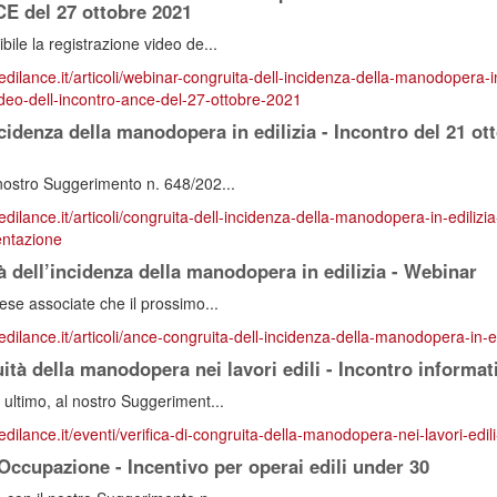
CE del 27 ottobre 2021
ile la registrazione video de...
edilance.it/articoli/webinar-congruita-dell-incidenza-della-manodopera-in
eo-dell-incontro-ance-del-27-ottobre-2021
cidenza della manodopera in edilizia - Incontro del 21 ot
nostro Suggerimento n. 648/202...
edilance.it/articoli/congruita-dell-incidenza-della-manodopera-in-edilizi
ntazione
 dell’incidenza della manodopera in edilizia - Webinar
ese associate che il prossimo...
redilance.it/articoli/ance-congruita-dell-incidenza-della-manodopera-in-e
uità della manodopera nei lavori edili - Incontro informat
ultimo, al nostro Suggeriment...
edilance.it/eventi/verifica-di-congruita-della-manodopera-nei-lavori-edil
Occupazione - Incentivo per operai edili under 30