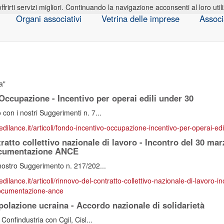
offrirti servizi migliori. Continuando la navigazione acconsenti al loro util
Organi associativi
Vetrina delle imprese
Associ
a
Occupazione - Incentivo per operai edili under 30
on i nostri Suggerimenti n. 7...
edilance.it/articoli/fondo-incentivo-occupazione-incentivo-per-operai-ed
atto collettivo nazionale di lavoro - Incontro del 30 mar
ocumentazione ANCE
nostro Suggerimento n. 217/202...
edilance.it/articoli/rinnovo-del-contratto-collettivo-nazionale-di-lavoro-
ocumentazione-ance
polazione ucraina - Accordo nazionale di solidarietà
Confindustria con Cgil, Cisl...