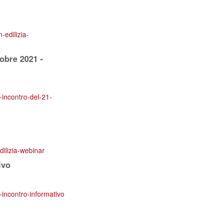
-edilizia-
tobre 2021 -
a-incontro-del-21-
dilizia-webinar
ivo
i-incontro-informativo