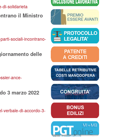
-di-solidarieta
ontrano il Ministro
-parti-sociali-incontrano-
giornamento delle
ossier-ance-
ordo 3 marzo 2022
del-verbale-di-accordo-3-