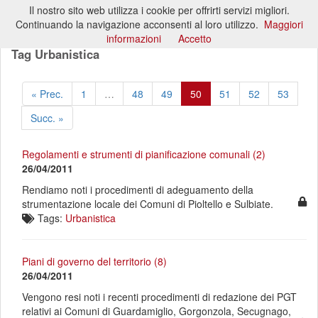
Il nostro sito web utilizza i cookie per offrirti servizi migliori.
Toggl
Continuando la navigazione acconsenti al loro utilizzo.
Maggiori
naviga
informazioni
Accetto
Tag Urbanistica
« Prec.
1
…
48
49
50
51
52
53
Succ. »
Regolamenti e strumenti di pianificazione comunali (2)
26/04/2011
Rendiamo noti i procedimenti di adeguamento della
strumentazione locale dei Comuni di Pioltello e Sulbiate.
Tags:
Urbanistica
Piani di governo del territorio (8)
26/04/2011
Vengono resi noti i recenti procedimenti di redazione dei PGT
relativi ai Comuni di Guardamiglio, Gorgonzola, Secugnago,