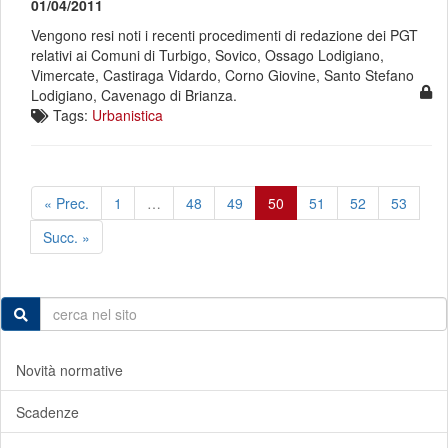
01/04/2011
Vengono resi noti i recenti procedimenti di redazione dei PGT
relativi ai Comuni di Turbigo, Sovico, Ossago Lodigiano,
Vimercate, Castiraga Vidardo, Corno Giovine, Santo Stefano
Lodigiano, Cavenago di Brianza.
Tags:
Urbanistica
« Prec.
1
…
48
49
50
51
52
53
Succ. »
Novità normative
Scadenze