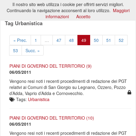
Il nostro sito web utilizza i cookie per offrirti servizi migliori.
Toggl
Continuando la navigazione acconsenti al loro utilizzo.
Maggiori
naviga
informazioni
Accetto
Tag Urbanistica
« Prec.
1
…
47
48
49
50
51
52
53
Succ. »
PIANI DI GOVERNO DEL TERRITORIO (9)
06/05/2011
Vengono resi noti i recenti procedimenti di redazione dei PGT
relativi ai Comuni di San Giorgio su Legnano, Ozzero, Pozzo
d’Adda, Vaprio d’Adda e Cornovecchio.
Tags:
Urbanistica
PIANI DI GOVERNO DEL TERRITORIO (10)
06/05/2011
Vengono resi noti i recenti procedimenti di redazione dei PGT