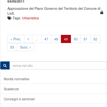
04/05/2011
Approvazione del Piano Governo del Territorio del Comune di
Lodi.
Tags:
Urbanistica
« Prec.
1
…
47
48
49
50
51
52
53
Succ. »
Novità normative
Scadenze
Convegni e seminari