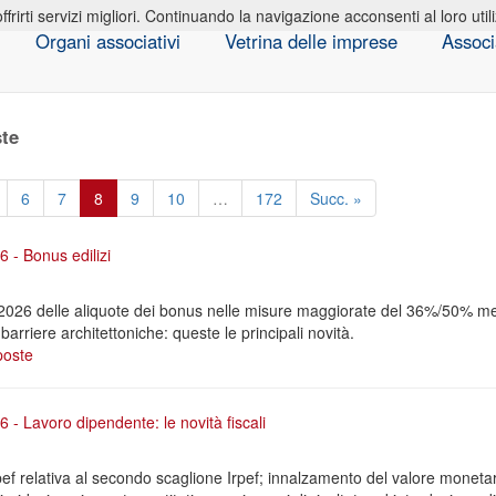
offrirti servizi migliori. Continuando la navigazione acconsenti al loro util
Organi associativi
Vetrina delle imprese
Associ
ste
6
7
8
9
10
…
172
Succ. »
6 - Bonus edilizi
 2026 delle aliquote dei bonus nelle misure maggiorate del 36%/50% me
barriere architettoniche: queste le principali novità.
poste
 - Lavoro dipendente: le novità fiscali
pef relativa al secondo scaglione Irpef; innalzamento del valore monetar