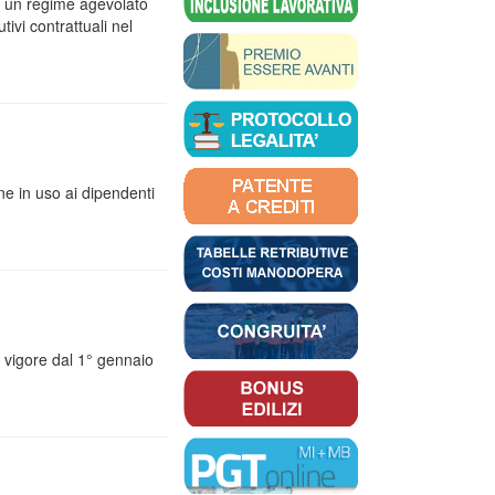
 di un regime agevolato
ivi contrattuali nel
ne in uso ai dipendenti
n vigore dal 1° gennaio