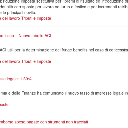
i; riduzione imposta sostitutiva per i premi di risultato ed introduzione
ennità corrisposte per lavoro notturno e festivo e per incrementi retribut
 le principali novità.
e del lavoro
Tributi e imposte
romiscuo – Nuove tabelle ACI
ACI utili per la determinazione del fringe benefits nel caso di concessio
e del lavoro
Tributi e imposte
sse legale: 1,60%
nomia e delle Finanze ha comunicato il nuovo tasso di interesse legale i
poste
imborso spese pagate con strumenti non tracciati