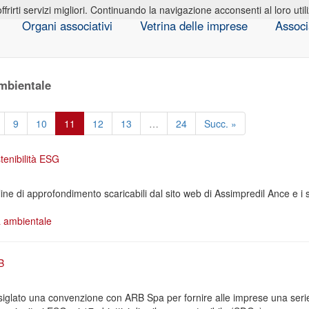
offrirti servizi migliori. Continuando la navigazione acconsenti al loro util
Organi associativi
Vetrina delle imprese
Associ
ambientale
9
10
11
12
13
…
24
Succ. »
enibilità ESG
line di approfondimento scaricabili dal sito web di Assimpredil Ance e i 
à ambientale
B
iglato una convenzione con ARB Spa per fornire alle imprese una serie 