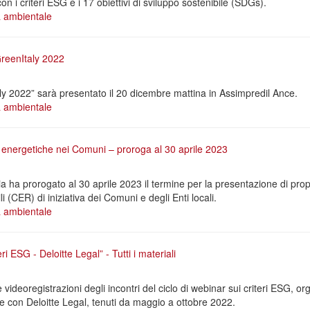
 con i criteri ESG e i 17 obiettivi di sviluppo sostenibile (SDGs).
à ambientale
reenItaly 2022
ly 2022” sarà presentato il 20 dicembre mattina in Assimpredil Ance.
à ambientale
 energetiche nei Comuni – proroga al 30 aprile 2023
ha prorogato al 30 aprile 2023 il termine per la presentazione di pro
i (CER) di iniziativa dei Comuni e degli Enti locali.
à ambientale
ri ESG - Deloitte Legal” - Tutti i materiali
 le videoregistrazioni degli incontri del ciclo di webinar sui criteri ESG, 
e con Deloitte Legal, tenuti da maggio a ottobre 2022.