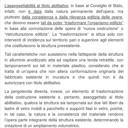
L’assoggettabilità al titolo abilitativo,
in base al Consiglio di Stato,
infatti, non
è data
dalla natura permanente dell’opera, ma
piuttosto
dalla
consistenza e dalla rilevanza edilizia delle opere
,
che devono essere
tali da poter “
trasformare l’organismo edilizio”
in base alla connotazione delle opere di “nuova costruzione” o
“ristrutturazione edilizia”. La “trasformazione” si attua solo con
interventi di incidenza sul territorio pari o superiore agli elementi
che costituiscono la struttura preesistente.
Tali caratteristiche non sussistono nella fattispecie della struttura
in alluminio anodizzato atta ad ospitare una tenda retrattile, con
tamponamenti sui lati in materiale plastico, considerato che si
tratta di un’opera che non altera conformazione originaria del
fabbricato esistente in muratura e che quindi non è da
autorizzare con titolo abilitativo.
La pergotenda diventa, invece, un elemento di trasformazione
della costruzione esistente e, pertanto, assoggettato al titolo
abilitativo, qualora la struttura sia tamponata sui due lati liberi da
lastre di vetro mobili a pacchetto e supporti fissi in vetro, poiché,
in tal caso, la natura e la consistenza del materiale rendono
l’opera parte integrante della struttura esistente, determinando la
creazione di un ampliamento volumetrico.