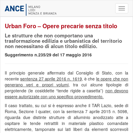
Toggl
naviga
Urban Foro – Opere precarie senza titolo
Le strutture che non comportano una
trasformazione edilizia e urbanistica del territorio
non necessitano di alcun titolo edilizio.
Suggerimento n.235/29 del 17 maggio 2016
Il principio generale affermato dal Consiglio di Stato, con la
recente
sentenza 27 aprile 2016 n. 1619
, è che
le opere che non
generano veri e propri volumi
, tra cui alcune tipologie di
pergotende (le cosiddette “tende rigide a casetta”)
non devono
essere autorizzate con uno
specifico provvedimento.
Il caso trattato, su cui si è espresso anche il TAR Lazio, sede di
Roma, Sezione I quater, con la sentenza 7 aprile 2015 n. 5098,
riguarda due distinte strutture di alluminio anodizzato atte a
ospitare le tende retrattili in materiale plastico comandate
elettricamente, tamponate sui lati liberi da elementi scorrevoli