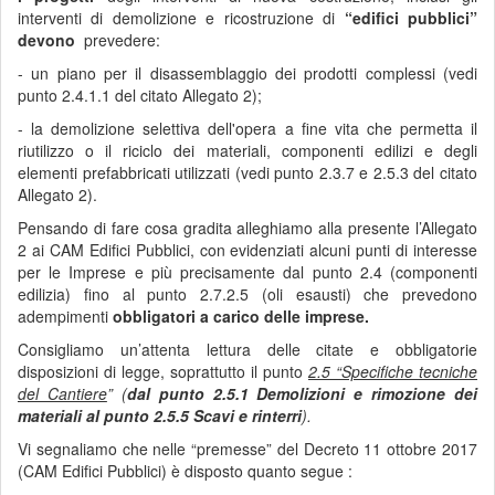
interventi di demolizione e ricostruzione di
“edifici pubblici”
devono
prevedere:
- un piano per il disassemblaggio dei prodotti complessi (vedi
punto 2.4.1.1 del citato Allegato 2);
- la demolizione selettiva dell'opera a fine vita che permetta il
riutilizzo o il riciclo dei materiali, componenti edilizi e degli
elementi prefabbricati utilizzati (vedi punto 2.3.7 e 2.5.3 del citato
Allegato 2).
Pensando di fare cosa gradita alleghiamo alla presente l’Allegato
2 ai CAM Edifici Pubblici, con evidenziati alcuni punti di interesse
per le Imprese e più precisamente dal punto 2.4 (componenti
edilizia) fino al punto 2.7.2.5 (oli esausti) che prevedono
adempimenti
obbligatori a carico delle imprese.
Consigliamo un’attenta lettura delle citate e obbligatorie
disposizioni di legge, soprattutto il punto
2.5 “Specifiche tecniche
del Cantiere
”
(
dal punto 2.5.1
Demolizioni e rimozione dei
materiali
al punto 2.5.5 Scavi e rinterri
).
Vi segnaliamo che nelle “premesse” del Decreto 11 ottobre 2017
(CAM Edifici Pubblici) è disposto quanto segue :