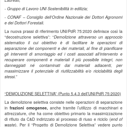
Laureati;
-
Gruppo di Lavoro UNI Sostenibilità in edilizia;
-
CONAF – Consiglio dell’Ordine Nazionale dei Dottori Agronomi
e dei Dottori Forestali.
La nuova prassi di riferimento UNI/PdR 75:2020 definisce così la
“decostruzione selettiva”: “
Demolizione attraverso un approccio
sistematico il cui obiettivo è di facilitare le operazioni di
separazione dei componenti e dei materiali, al fine di pianificare
gli interventi di smontaggio ed i costi associati all’intervento e
recuperare componenti e materiali il più possibile integri, non
danneggiati né contaminati dai materiali adiacenti, per
massimizzare il potenziale di riutilizzabilità e/o riciclabilità degli
stessi.”
“
DEMOLIZIONE SELETTIVA” (Punto 5.4.3 dell’
UNI/PdR 75:2020)
La demolizione selettiva consiste nelle operazioni di separazione
in
frazioni omogenee,
anche tramite l’utilizzo di macchinari e
attrezzature, che ha come obiettivo primario la massimizzazione
di rifiuto da C&D indirizzato al processo di riuso e riciclo (
end of
waste
). Per il “Progetto di Demolizione Selettiva” vedere punto