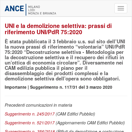
Toggl
naviga
UNI e la demolizione selettiva: prassi di
riferimento UNI/PdR 75:2020
È stata pubblicata il 3 febbraio u.s. sul sito dell’UNI
la nuova prassi di riferimento “volontaria” UNI/PdR
75:2020 “Decostruzione selettiva - Metodologia per
la decostruzione selettiva e il recupero dei rifiuti in
un’ottica di economia circolare”. Diversamente nei
CAM edilizia pubblica il piano per il
disassemblaggio dei prodotti complessi e la
demolizione selettiva dell’opera sono obbligatori.
Importante | Suggerimento n. 117/31 del 3 marzo 2020
Precedenti comunicazioni in materia
Suggerimento n. 245/2017
(CAM Edifici Pubblici)
Suggerimento n. 521/2017
(Aggiornamento CAM Edifici Pubblici)
Suggerimento n. 356/2018
(Rifiuti da demolizione e costruzione –