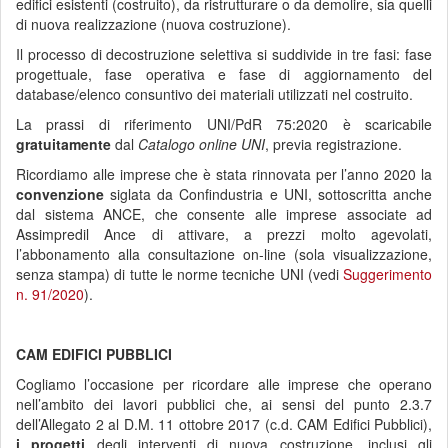
edifici esistenti (costruito), da ristrutturare o da demolire, sia quelli
di nuova realizzazione (nuova costruzione).
Il processo di decostruzione selettiva si suddivide in tre fasi: fase
progettuale, fase operativa e fase di aggiornamento del
database/elenco consuntivo dei materiali utilizzati nel costruito.
La prassi di riferimento UNI/PdR 75:2020 è scaricabile
gratuitamente
dal
Catalogo online
UNI
, previa registrazione.
Ricordiamo alle imprese che è stata rinnovata per l’anno 2020 la
convenzione
siglata da Confindustria e UNI, sottoscritta anche
dal sistema ANCE, che consente alle imprese associate ad
Assimpredil Ance di attivare, a prezzi molto agevolati,
l’abbonamento alla consultazione on-line (sola visualizzazione,
senza stampa) di tutte le norme tecniche UNI (vedi
Suggerimento
n. 91/2020
).
CAM EDIFICI PUBBLICI
Cogliamo l’occasione per ricordare alle imprese che operano
nell’ambito dei lavori pubblici che, ai sensi del punto 2.3.7
dell’Allegato 2 al D.M. 11 ottobre 2017 (c.d. CAM Edifici Pubblici),
i
progetti
degli interventi di nuova costruzione, inclusi gli