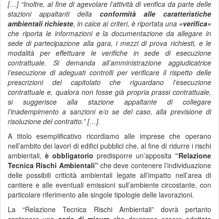
[…] “Inoltre, al fine di agevolare l’attività di verifica da parte delle
stazioni appaltanti della
conformità alle caratteristiche
ambientali richieste
, in calce ai criteri, è riportata una
«verifica»
che riporta le informazioni e la documentazione da allegare in
sede di partecipazione alla gara, i mezzi di prova richiesti, e le
modalità per effettuare le verifiche in sede di esecuzione
contrattuale. Si demanda all’amministrazione aggiudicatrice
l’esecuzione di adeguati controlli per verificare il rispetto delle
prescrizioni del capitolato che riguardano l’esecuzione
contrattuale e, qualora non fosse già propria prassi contrattuale,
si suggerisce alla stazione appaltante di collegare
l’inadempimento a sanzioni e/o se del caso, alla previsione di
risoluzione del contratto.” […].
A titolo esemplificativo ricordiamo alle imprese che operano
nell’ambito dei lavori di edifici pubblici che, al fine di ridurre i rischi
ambientali,
è obbligatorio
predisporre un’apposita
“Relazione
Tecnica Rischi Ambientali”
che deve contenere l’individuazione
delle possibili criticità ambientali legate all’impatto nell’area di
cantiere e alle eventuali emissioni sull’ambiente circostante, con
particolare riferimento alle singole tipologie delle lavorazioni.
La “Relazione Tecnica Rischi Ambientali” dovrà pertanto