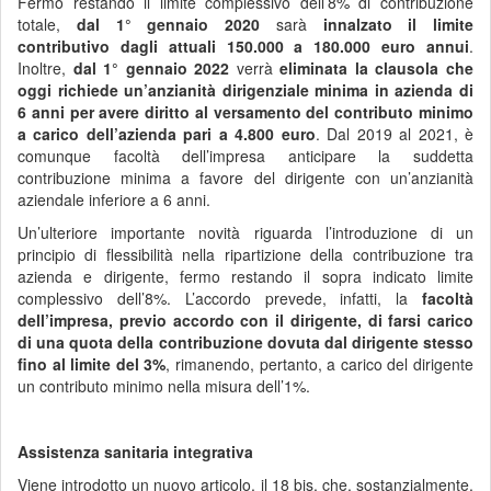
Fermo restando il limite complessivo dell’8% di contribuzione
totale,
dal 1° gennaio 2020
sarà
innalzato il limite
contributivo dagli attuali 150.000 a 180.000 euro annui
.
Inoltre,
dal 1° gennaio 2022
verrà
eliminata la clausola che
oggi richiede un’anzianità dirigenziale minima in azienda di
6 anni per avere diritto al versamento del contributo minimo
a carico dell’azienda pari a 4.800 euro
. Dal 2019 al 2021, è
comunque facoltà dell’impresa anticipare la suddetta
contribuzione minima a favore del dirigente con un’anzianità
aziendale inferiore a 6 anni.
Un’ulteriore importante novità riguarda l’introduzione di un
principio di flessibilità nella ripartizione della contribuzione tra
azienda e dirigente, fermo restando il sopra indicato limite
complessivo dell’8%. L’accordo prevede, infatti, la
facoltà
dell’impresa, previo accordo con il dirigente, di farsi carico
di una quota della contribuzione dovuta dal dirigente stesso
fino al limite del 3%
, rimanendo, pertanto, a carico del dirigente
un contributo minimo nella misura dell’1%.
Assistenza sanitaria integrativa
Viene introdotto un nuovo articolo, il 18 bis, che, sostanzialmente,