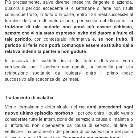
Più precisamente, salve diverse intese tra dirigente e azienda,
qualora il periodo eccedente le 4 settimane di ferie non risulti
comunque fruito, in tutto o in parte, entro i 24 mesi successivi al
termine dell’anno di maturazione, per scelta del dirigente,
la
fruizione di tale periodo non potrà più essere richiesta,
sempre che vi sia stato espresso invito del datore a fruire di
tale periodo
, con contestuale informativa
e, se non fruito, il
periodo di ferie non potrà comunque essere sostituito dalla
relativa indennità per ferie non godute
.
In assenza del suddetto invito del datore di lavoro, verrà
corrisposta, per il periodo non goduto, un’indennità pari alla
retribuzione spettante da liquidarsi entro il primo mese
successivo alla scadenza dei 24 mesi.
Trattamento di malattia
Viene formalmente determinato nei
tre anni precedenti ogni
nuovo ultimo episodio morboso
il periodo entro il quale vanno
considerate tutte le interruzione del servizio a causa di malattia o
di infortunio non dipendente da causa di servizio, al fine di
verificare il superamento del periodo di conservazione del posto
di lavoro, pari a 12 mesi (c.d.
“comporto per sommatoria”
).