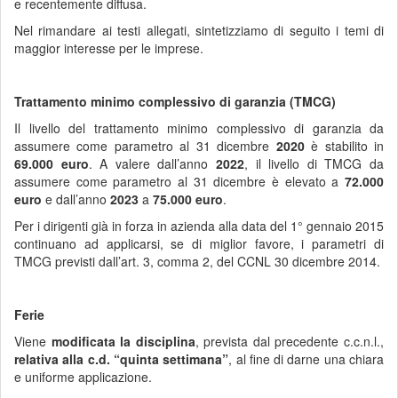
e recentemente diffusa.
Nel rimandare ai testi allegati, sintetizziamo di seguito i temi di
maggior interesse per le imprese.
Trattamento minimo complessivo di garanzia (TMCG)
Il livello del trattamento minimo complessivo di garanzia da
assumere come parametro al 31 dicembre
2020
è stabilito in
69.000 euro
. A valere dall’anno
2022
, il livello di TMCG da
assumere come parametro al 31 dicembre è elevato a
72.000
euro
e dall’anno
2023
a
75.000 euro
.
Per i dirigenti già in forza in azienda alla data del 1° gennaio 2015
continuano ad applicarsi, se di miglior favore, i parametri di
TMCG previsti dall’art. 3, comma 2, del CCNL 30 dicembre 2014.
Ferie
Viene
modificata la disciplina
, prevista dal precedente c.c.n.l.,
relativa alla c.d. “quinta settimana”
, al fine di darne una chiara
e uniforme applicazione.