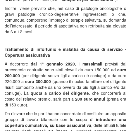
Inoltre, viene previsto che, nel caso di patologie oncologiche o
gravi patologie cronico-degenerative ingravescenti o che,
comunque, comportino l’impiego di terapie salvavita, su domanda
dell’interessato, il periodo di aspettativa non retribuita sia elevato
da 6 a 12 mesi.
Trattamento di infortunio e malattia da causa di servizio -
Copertura assicurativa
A decorrere
dal 1° gennaio 2020
, i
massimali
previsti dal
precedente contratto sono stati elevati da euro 150.000 ad
euro
200.000
(per dirigente senza figli a carico né coniuge) e da euro
220.000 a
euro 300.000
(quando il nucleo familiare del dirigente
risulti composto anche da uno ovvero da più figli a carico e/o dal
coniuge). La
quota a carico del dirigente
, che concorrerà al
costo del relativo premio, sarà pari a
200 euro annui
(prima era
di 150 euro).
Da rilevare che le parti hanno concordato di costituire un apposito
gruppo di lavoro bilaterale con lo scopo di
introdurre una
copertura cumulativa, su base assicurativa
, delle attuali tutele