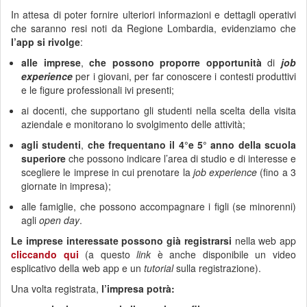
In attesa di poter fornire ulteriori informazioni e dettagli operativi
che saranno resi noti da Regione Lombardia, evidenziamo che
l’app si rivolge
:
alle imprese
,
che possono proporre
opportunità
di
job
experience
per i giovani, per far conoscere i contesti produttivi
e le figure professionali ivi presenti;
ai docenti, che supportano gli studenti nella scelta della visita
aziendale e monitorano lo svolgimento delle attività;
agli studenti
,
che frequentano il 4°e 5° anno della scuola
superiore
che possono indicare l’area di studio e di interesse e
scegliere le imprese in cui prenotare la
job experience
(fino a 3
giornate in impresa);
alle famiglie, che possono accompagnare i figli (se minorenni)
agli
open day
.
Le imprese interessate possono già registrarsi
nella web app
cliccando qui
(a questo
link
è anche disponibile un video
esplicativo della web app e un
tutorial
sulla registrazione).
Una volta registrata,
l’impresa potrà: