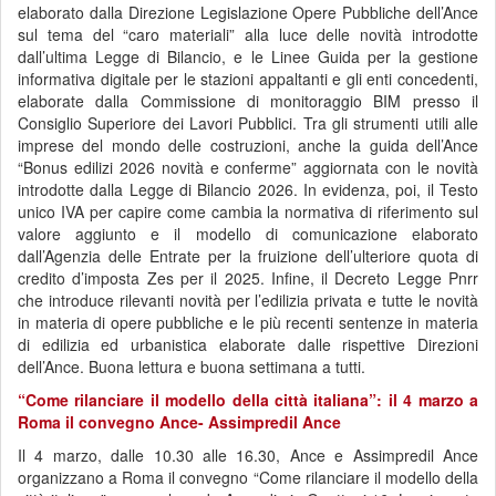
elaborato dalla Direzione Legislazione Opere Pubbliche dell’Ance
sul tema del “caro materiali” alla luce delle novità introdotte
dall’ultima Legge di Bilancio, e le Linee Guida per la gestione
informativa digitale per le stazioni appaltanti e gli enti concedenti,
elaborate dalla Commissione di monitoraggio BIM presso il
Consiglio Superiore dei Lavori Pubblici. Tra gli strumenti utili alle
imprese del mondo delle costruzioni, anche la guida dell’Ance
“Bonus edilizi 2026 novità e conferme” aggiornata con le novità
introdotte dalla Legge di Bilancio 2026. In evidenza, poi, il Testo
unico IVA per capire come cambia la normativa di riferimento sul
valore aggiunto e il modello di comunicazione elaborato
dall’Agenzia delle Entrate per la fruizione dell’ulteriore quota di
credito d’imposta Zes per il 2025. Infine, il Decreto Legge Pnrr
che introduce rilevanti novità per l’edilizia privata e tutte le novità
in materia di opere pubbliche e le più recenti sentenze in materia
di edilizia ed urbanistica elaborate dalle rispettive Direzioni
dell’Ance. Buona lettura e buona settimana a tutti.
“Come rilanciare il modello della città italiana”: il 4 marzo a
Roma il convegno Ance- Assimpredil Ance
Il 4 marzo, dalle 10.30 alle 16.30, Ance e Assimpredil Ance
organizzano a Roma il convegno “Come rilanciare il modello della