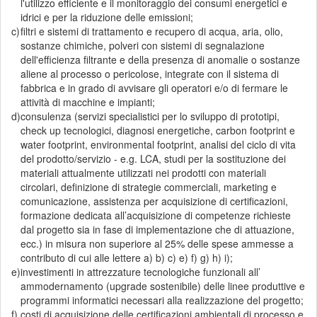
l'utilizzo efficiente e il monitoraggio dei consumi energetici e
idrici e per la riduzione delle emissioni;
c)
filtri e sistemi di trattamento e recupero di acqua, aria, olio,
sostanze chimiche, polveri con sistemi di segnalazione
dell'efficienza filtrante e della presenza di anomalie o sostanze
aliene al processo o pericolose, integrate con il sistema di
fabbrica e in grado di avvisare gli operatori e/o di fermare le
attività di macchine e impianti;
d)
consulenza (servizi specialistici per lo sviluppo di prototipi,
check up tecnologici, diagnosi energetiche, carbon footprint e
water footprint, environmental footprint, analisi del ciclo di vita
del prodotto/servizio - e.g. LCA, studi per la sostituzione dei
materiali attualmente utilizzati nei prodotti con materiali
circolari, definizione di strategie commerciali, marketing e
comunicazione, assistenza per acquisizione di certificazioni,
formazione dedicata all’acquisizione di competenze richieste
dal progetto sia in fase di implementazione che di attuazione,
ecc.) in misura non superiore al 25% delle spese ammesse a
contributo di cui alle lettere a) b) c) e) f) g) h) i);
e)
investimenti in attrezzature tecnologiche funzionali all’
ammodernamento (upgrade sostenibile) delle linee produttive e
programmi informatici necessari alla realizzazione del progetto;
f)
costi di acquisizione delle certificazioni ambientali di processo e