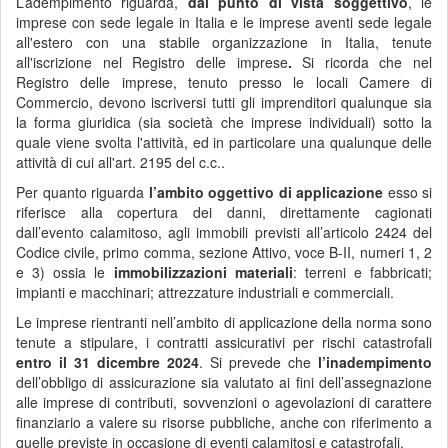
L’adempimento riguarda,
dal punto di vista soggettivo
, le
imprese con sede legale in Italia e le imprese aventi sede legale
all'estero con una stabile organizzazione in Italia, tenute
all'iscrizione nel Registro delle imprese
.
Si ricorda che nel
Registro delle imprese, tenuto presso le locali Camere di
Commercio, devono iscriversi tutti gli imprenditori qualunque sia
la forma giuridica (sia società che imprese individuali) sotto la
quale viene svolta l'attività, ed in particolare una qualunque delle
attività di cui all'art. 2195 del c.c..
Per quanto riguarda
l’ambito oggettivo di applicazione
esso si
riferisce alla copertura dei danni, direttamente cagionati
dall’evento calamitoso, agli immobili previsti all’articolo 2424 del
Codice civile, primo comma, sezione Attivo, voce B-II, numeri 1, 2
e 3) ossia le
immobilizzazioni materiali
: terreni e fabbricati;
impianti e macchinari; attrezzature industriali e commerciali.
Le imprese rientranti nell’ambito di applicazione della norma sono
tenute a stipulare, i contratti assicurativi per rischi catastrofali
entro il 31 dicembre 2024
. Si prevede che
l’inadempimento
dell’obbligo di assicurazione sia valutato ai fini dell’assegnazione
alle imprese di contributi, sovvenzioni o agevolazioni di carattere
finanziario a valere su risorse pubbliche, anche con riferimento a
quelle previste in occasione di eventi calamitosi e catastrofali.