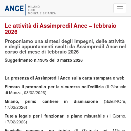
Toggl
naviga
Le attività di Assimpredil Ance – febbraio
2026
Proponiamo una sintesi degli impegni, delle attività
e degli appuntamenti svolti da Assimpredil Ance nel
corso del mese di febbraio 2026
Suggerimento n.130/5 del 3 marzo 2026
La presenza di Assimpredil Ance sulla carta stampata e web
Firmato il protocollo per la sicurezza nell'edilizia
(Il Giornale
di Monza, 03/02/2026)
Milano, primo cantiere in dismissione
(Sole24Ore,
17/02/2026)
Tutela legale per i funzionari e piano misurabile
(Il Giorno,
17/02/2026)
Famiglie sospese, no tutela
(Il Giornale ed. Milano,