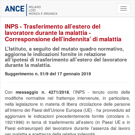
Toggl
naviga
INPS - Trasferimento all’estero del
lavoratore durante la malattia -
Corresponsione dell’indennita’ di malattia
L’Istituto, a seguito del mutato quadro normativo,
aggiorna le indicazioni fornite in relazione
all’ipotesi di trasferimento all’estero del lavoratore
durante la malattia.
Suggerimento n. 51/9 del 17 gennaio 2019
Con
messaggio n. 4271/2018
, l’INPS - tenuto conto delle
modifiche normative nel frattempo intervenute, in particolare,
nella legislazione in materia di libera circolazione delle persone
all’interno dei Paesi dell’Unione Europea (UE) - ha provveduto ad
aggiornare le indicazioni precedentemente fornite (circolare n.
192/1996) in tema di trasferimento all’estero (in Paesi UE e in
Paesi extraeuropei) del lavoratore durante l’assenza dal lavoro
per malattia e spettanza della relativa indennità.