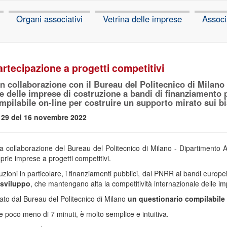
Organi associativi
Vetrina delle imprese
Associ
artecipazione a progetti competitivi
n collaborazione con il Bureau del Politecnico di Milan
e delle imprese di costruzione a bandi di finanziamento p
pilabile on-line per costruire un supporto mirato sui bi
129 del 16 novembre 2022
a collaborazione del Bureau del Politecnico di Milano - Dipartimento AB
prie imprese a progetti competitivi.
uzioni in particolare, i finanziamenti pubblici, dal PNRR ai bandi europ
e sviluppo
, che mantengano alta la competitività internazionale delle i
orato dal Bureau del Politecnico di Milano
un questionario compilabile 
 poco meno di 7 minuti, è molto semplice e intuitiva.