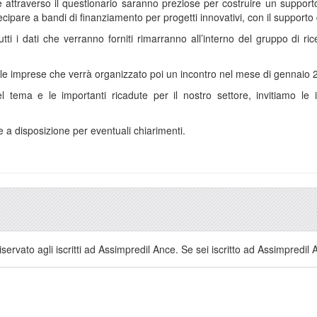
e attraverso il questionario saranno preziose per costruire un support
cipare a bandi di finanziamento per progetti innovativi, con il supporto 
utti i dati che verranno forniti rimarranno all’interno del gruppo di r
lle imprese che verrà organizzato poi un incontro nel mese di gennaio 202
del tema e le importanti ricadute per il nostro settore, invitiamo l
 a disposizione per eventuali chiarimenti.
servato agli iscritti ad Assimpredil Ance. Se sei iscritto ad Assimpredil