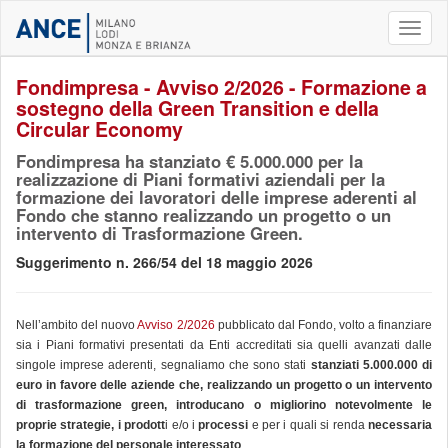
Toggl
naviga
Fondimpresa - Avviso 2/2026 - Formazione a
sostegno della Green Transition e della
Circular Economy
Fondimpresa ha stanziato € 5.000.000 per la
realizzazione di Piani formativi aziendali per la
formazione dei lavoratori delle imprese aderenti al
Fondo che stanno realizzando un progetto o un
intervento di Trasformazione Green.
Suggerimento n. 266/54 del 18 maggio 2026
Nell’ambito del nuovo
Avviso
2/2026
pubblicato dal Fondo, volto a finanziare
sia i Piani formativi presentati da Enti accreditati sia quelli avanzati dalle
singole imprese aderenti, segnaliamo che sono stati
stanziati 5.000.000 di
euro in favore delle aziende che, realizzando un progetto o un intervento
di trasformazione green, introducano o migliorino notevolmente le
proprie strategie, i prodott
i e/o i
processi
e per i quali si renda
necessaria
la formazione del personale interessato
.