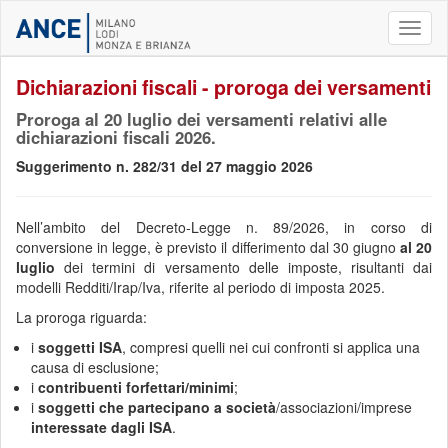
Toggl
naviga
Dichiarazioni fiscali - proroga dei versamenti
Proroga al 20 luglio dei versamenti relativi alle
dichiarazioni fiscali 2026.
Suggerimento n. 282/31 del 27 maggio 2026
Nell’ambito del Decreto-Legge n. 89/2026, in corso di
conversione in legge, è previsto il differimento
dal
30 giugno
al 20
luglio
dei termini di versamento delle imposte, risultanti dai
modelli Redditi/Irap/Iva, riferite al periodo di imposta 2025.
La proroga riguarda:
i
soggetti ISA
, compresi quelli nei cui confronti si applica una
causa di esclusione;
i
contribuenti forfettari/minimi
;
i
soggetti che partecipano a società
/associazioni/imprese
interessate dagli ISA
.