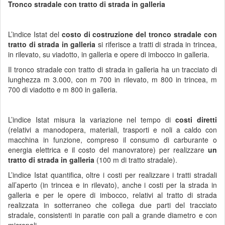
Tronco stradale con tratto di strada in galleria
L’indice Istat del
costo di costruzione del tronco stradale con
tratto di strada in galleria
si riferisce a tratti di strada in trincea,
in rilevato, su viadotto, in galleria e opere di imbocco in galleria.
Il tronco stradale con tratto di strada in galleria ha un tracciato di
lunghezza m 3.000, con m 700 in rilevato, m 800 in trincea, m
700 di viadotto e m 800 in galleria.
L’indice Istat misura la variazione nel tempo di
costi diretti
(relativi a manodopera, materiali, trasporti e noli a caldo con
macchina in funzione, compreso il consumo di carburante o
energia elettrica e il costo del manovratore) per realizzare
un
tratto di strada in galleria
(100 m di tratto stradale).
L’indice Istat quantifica, oltre i costi per realizzare i tratti stradali
all’aperto (in trincea e in rilevato), anche i costi per la strada in
galleria e per le opere di imbocco, relativi al tratto di strada
realizzata in sotterraneo che collega due parti del tracciato
stradale, consistenti in paratie con pali a grande diametro e con