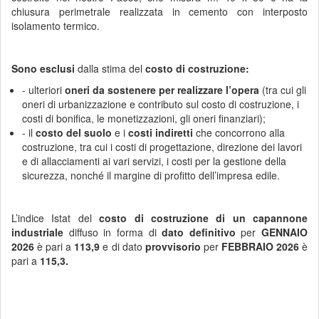
chiusura perimetrale realizzata in cemento con interposto
isolamento termico.
Sono esclusi
dalla stima del
costo di costruzione:
- ulteriori
oneri da sostenere per realizzare l’opera
(tra cui gli
oneri di urbanizzazione e contributo sul costo di costruzione, i
costi di bonifica, le monetizzazioni, gli oneri finanziari);
- il
costo del suolo
e i
costi indiretti
che concorrono alla
costruzione, tra cui i costi di progettazione, direzione dei lavori
e di allacciamenti ai vari servizi, i costi per la gestione della
sicurezza, nonché il margine di profitto dell’impresa edile.
L’indice Istat del
costo di costruzione di
un capannone
industriale
diffuso
in forma di
dato definitivo
per
GENNAIO
2026
è pari a
113,9
e di
dato
provvisorio
per
FEBBRAIO 2026
è
pari a
115,3.