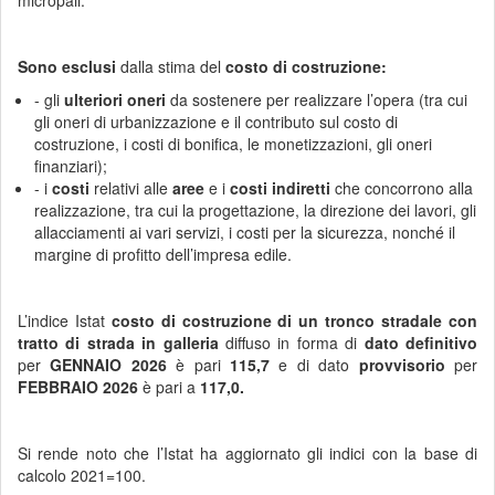
micropali.
Sono esclusi
dalla stima del
costo di costruzione:
- gli
ulteriori oneri
da sostenere per realizzare l’opera (tra cui
gli oneri di urbanizzazione e il contributo sul costo di
costruzione, i costi di bonifica, le monetizzazioni, gli oneri
finanziari);
- i
costi
relativi alle
aree
e i
costi indiretti
che concorrono alla
realizzazione, tra cui la progettazione, la direzione dei lavori, gli
allacciamenti ai vari servizi, i costi per la sicurezza, nonché il
margine di profitto dell’impresa edile.
L’indice Istat
costo di costruzione
di un tronco stradale con
tratto di strada in galleria
diffuso
in forma di
dato definitivo
per
GENNAIO 2026
è pari
115,7
e di dato
provvisorio
per
FEBBRAIO 2026
è pari a
117,0.
Si rende noto che l’Istat ha aggiornato gli indici con la base di
calcolo 2021=100.