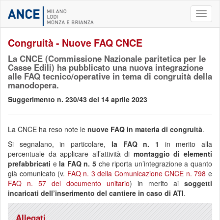
Toggl
naviga
Congruità - Nuove FAQ CNCE
La CNCE (Commissione Nazionale paritetica per le
Casse Edili) ha pubblicato una nuova integrazione
alle FAQ tecnico/operative in tema di congruità della
manodopera.
Suggerimento n. 230/43 del 14 aprile 2023
La CNCE ha reso note le
nuove FAQ in materia di congruità
.
Si segnalano, in particolare,
la FAQ n. 1
in merito alla
percentuale da applicare all’attività di
montaggio di elementi
prefabbricati
e
la FAQ n. 5
che riporta un’integrazione a quanto
già comunicato (v.
FAQ n. 3 della Comunicazione CNCE n. 798
e
FAQ n. 57 del documento unitario
) in merito ai
soggetti
incaricati dell’inserimento del cantiere in caso di ATI
.
Allegati