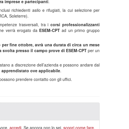
ra imprese e partecipanti
.
usi richiedenti asilo e rifugiati, la cui selezione per
RCA, Soleterre).
petenze trasversali, tra i
corsi professionalizzanti
i che verrà erogato da
ESEM-CPT
ad un primo gruppo
 per fine ottobre, avrà una durata di circa un mese
ica svolta presso il campo prove di ESEM-CPT
per un
estano a discrezione dell’azienda e possono andare dal
in apprendistato ove applicabile
.
possono prendere contatto con gli uffici.
 Ance,
accedi
. Se ancora non lo sei,
scopri come fare
.