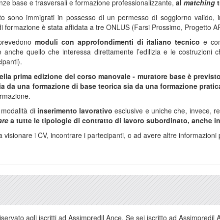
ze base e trasversali e formazione professionalizzante,
al
matching
t
tto sono immigrati in possesso di un permesso di soggiorno valido, incl
 di formazione è stata affidata a tre ONLUS (Farsi Prossimo, Progetto A
 prevedono
moduli con approfondimenti di italiano tecnico
e com
’è anche quello che interessa direttamente l’edilizia e le costruzion
ipanti).
della prima edizione del corso manovale - muratore base è previsto
 sia da una formazione di base teorica sia da una formazione prat
formazione.
 modalità di
inserimento lavorativo
esclusive e uniche che, invece, r
are
a tutte le tipologie di contratto di lavoro subordinato, anche 
 visionare i CV, incontrare i partecipanti, o ad avere altre informazioni 
servato agli iscritti ad Assimpredil Ance. Se sei iscritto ad Assimpredil