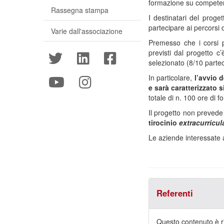
formazione su competen
Rassegna stampa
I destinatari del proge
partecipare ai percorsi
Varie dall'associazione
Premesso che i corsi
previsti dal progetto c
selezionato (8/10 partec
In particolare,
l’avvio 
e sarà caratterizzato
totale di n. 100 ore di 
Il progetto non prevede
tirocinio
extracurricul
Le aziende interessate a
Referenti
Questo contenuto è ri