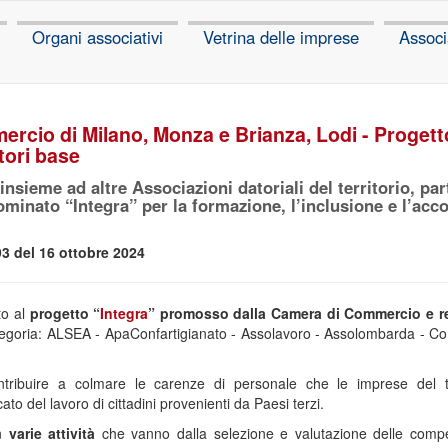
Organi associativi
Vetrina delle imprese
Associ
cio di Milano, Monza e Brianza, Lodi - Progetto 
tori base
nsieme ad altre Associazioni datoriali del territorio, pa
inato “Integra” per la formazione, l’inclusione e l’acc
3 del 16 ottobre 2024
to al
progetto “
Integra
” promosso dalla Camera di Commercio e r
categoria: ALSEA - ApaConfartigianato - Assolavoro - Assolombarda -
ontribuire a colmare le carenze di personale che le imprese del t
ato del lavoro di cittadini provenienti da Paesi terzi.
in
varie attività
che vanno dalla selezione e valutazione delle compete