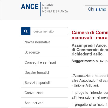
Chi siamo
Camera di Commer
manovali - mura
Novità normative
Assimpredil Ance, i
di Commercio denom
Scadenze
richiedenti asilo.
Suggerimento n. 470/9
Convegni e seminari
Dossier tematici
L’Associazione ha aderi
altre Associazioni di 
Servizi e sportelli
- Unione Artigiani.
Il progetto intende c
Convenzioni
all’integrazione nel merc
Annunci vari
Il progetto si articola 