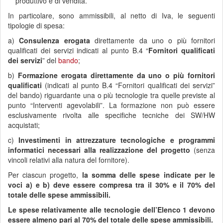
produttivo e di vendita.
In particolare, sono ammissibili, al netto di Iva, le seguenti
tipologie di spesa:
a)
Consulenza erogata
direttamente da uno o più fornitori
qualificati dei servizi indicati al punto B.4 “
Fornitori qualificati
dei servizi
” del
bando
;
b)
Formazione erogata direttamente da uno o più fornitori
qualificati
(indicati al punto B.4 “Fornitori qualificati dei servizi”
del bando) riguardante una o più tecnologie tra quelle previste al
punto “Interventi agevolabili”. La formazione non può essere
esclusivamente rivolta alle specifiche tecniche dei SW/HW
acquistati;
c)
Investimenti in attrezzature tecnologiche e programmi
informatici necessari alla realizzazione del progetto
(senza
vincoli relativi alla natura del fornitore).
Per ciascun progetto,
la somma delle spese indicate per le
voci a) e b) deve essere compresa tra il 30% e il 70% del
totale delle spese ammissibili.
Le spese relativamente alle tecnologie dell’Elenco 1 devono
essere almeno pari al 70% del totale delle spese ammissibili.