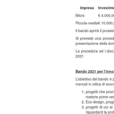
Impresa
Investim
Micro
€ 4.000,0
Piccola-media
€ 10.000
Il bando aprirà il pross
Si prevede una procedu
presentazione della do
La procedura ed i docum
2021
Bando 2021 per l’innov
L’obiettivo del bando è 
mercati in ottica di eco
progetti che promuo
materie prime verg
Eco-design, proge
progetti di cui a
riguardanti la pro