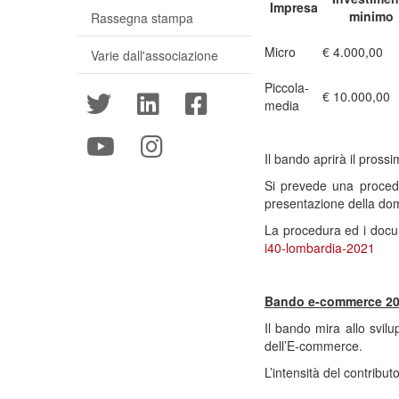
Impresa
minimo
Rassegna stampa
Micro
€ 4.000,00
Varie dall'associazione
Piccola-
€ 10.000,00
media
Il bando aprirà il pross
Si prevede una procedu
presentazione della do
La procedura ed i docum
i40-lombardia-2021
Bando e-commerce 2
Il bando mira allo svil
dell’E-commerce.
L’intensità del contribu