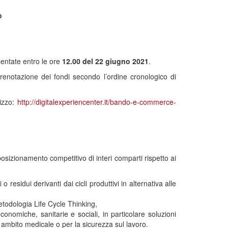
o
entate entro le ore
12.00 del 22 giugno 2021
.
enotazione dei fondi secondo l’ordine cronologico di
izzo:
http://digitalexperiencenter.it/bando-e-commerce-
iposizionamento competitivo di interi comparti rispetto ai
 o residui derivanti dai cicli produttivi in alternativa alle
etodologia Life Cycle Thinking,
onomiche, sanitarie e sociali, in particolare soluzioni
n ambito medicale o per la sicurezza sul lavoro.