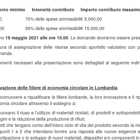
ento minimo
Intensità contributo
Importo contributo massim
0
70% delle spese ammissibili
€ 5.000,00
,00
50% delle spese ammissibili
€ 15.000,00
imo
19 maggio 2021 alle ore 10.00
. Le domande dovranno essere pres
ra di assegnazione delle risorse secondo sportello valutativo con pr
manda.
enti necessari alla presentazione sono dettagliati al seguente indir
azione delle filiere di economia circolare in Lombardia
promuovere e riqualificare le filiere lombarde, la loro innovazione e il r
nomia circolare attraverso il sostegno a:
vano il riuso e l’utilizzo di materiali riciclati, di prodotti e sottoprodotti
ini e la riduzione della produzione di rifiuti,
tti che tengano conto dell’intero ciclo di vita del prodotto secondo la m
i punti 1 e 2 che intendano fornire una risposta alle nuove esigenze ec
totipazione o lo sviluppo di nuovi materiali, dispositivi e/o componenti i