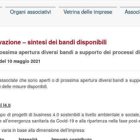
Organi associativi
Vetrina delle imprese
Associ
vazione – sintesi dei bandi disponibili
rossima apertura diversi bandi a supporto dei processi d
 del 10 maggio 2021
ssociate che sono aperti o di prossima apertura diversi bandi a suppor
 delle misure disponibili.
 I4.0
ppo di progetti di business 4.0 sostenibili a livello ambientale e social
che all’emergenza sanitaria da Covid-19 e alla ripartenza nella fase post
to varia in base alla dimensione dell’impresa:
to
Intensità
Importo contributo