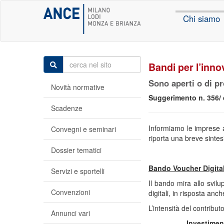
Chi siamo
Bandi per l’inno
Sono aperti o di p
Novità normative
Suggerimento n. 356/
Scadenze
Informiamo le imprese a
Convegni e seminari
riporta una breve sintesi
Dossier tematici
Bando Voucher Digitali
Servizi e sportelli
Il bando mira allo svilu
Convenzioni
digitali, in risposta an
L’intensità del contribu
Annunci vari
Investimen