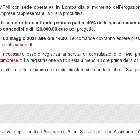
le MPMI con
sede operativa in Lombardia
al momento dell’erogazione
prese rappresentanti la filiera produttiva.
 in un
contributo a fondo perduto pari al 40% delle spese sosten
 concedibile di 120.000,00 euro
per progetto.
il
03 maggio 2021 alle ore 14.00
. Le domande dovranno essere pres
co.infocamere.it
.
 è necessario essere registrati ai servizi di consultazione e invio 
oimprese.it
. La registrazione va richiesta almeno 48 ore prima della ch
imenti in merito al bando economia circolare si rimanda anche al
Sugger
servato agli iscritti ad Assimpredil Ance. Se sei iscritto ad Assimpredil