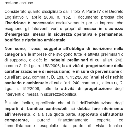
restano escluse.
Considerato quanto disciplinato dal Titolo V, Parte IV del Decreto
Legislativo 3 aprile 2006, n. 152, il documento precisa che
l’iscrizione è necessaria
esclusivamente per le imprese che
eseguono gli interventi veri e propri di
messa in sicurezza
d’emergenza, messa in sicurezza operativa e permanente,
bonifica e ripristino ambientale
.
Non sono
, invece,
soggette all’obbligo di iscrizione nella
categoria 9
le imprese che svolgono tutte le attività preliminari o
di supporto, e cioè: le
indagini preliminari
di cui all’art. 242,
comma 2, D. Lgs. n. 152/2006; le
attività di progettazione della
caratterizzazione e di esecuzione
; le
misure di prevenzione
di
cui all’art. 242, comma 1, D. Lgs. n. 152/2006; l’
analisi di rischio
sanitario e ambientale
di cui all’art. 240, comma 1, lettera r), D.
Lgs. n. 152/2006; tutte le
attività di progettazione
degli
interventi di messa in sicurezza/bonifica.
È stato, inoltre, specificato che ai fini dell’individuazione degli
importi di bonifica cantierabili
,
si debba fare riferimento
all’intervento
, o alla sua quota parte,
approvato dall’autorità
competente
, purché finanziariamente coperta ed
immediatamente eseguibile dal punto di vista tecnico-