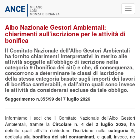
Toggl
naviga
Albo Nazionale Gestori Ambientali:
chiarimenti sull'iscrizione per le attività di
bonifica
Il Comitato Nazionale dell’Albo Gestori Ambientali
ha fornito chiarimenti interpretativi in merito alle
attività soggette all’obbligo di iscrizione nella
categoria 9 (bonifica dei siti) e che, di conseguenza,
concorrono a determinare le classi di iscrizione
della stessa categoria basate sugli importi dei lavori
di bonifica cantierabili, e dall’altro quali sono invece
le attività da considerarsi escluse da tale obbligo.
Suggerimento n.355/99 del 7 luglio 2026
Informiamo i soci che il Comitato Nazionale dell’Albo Gestori
Ambientali, tramite la
Circolare n. 4 del 2 luglio 2026
, ha
definito quali attività richiedono l’iscrizione nella
categoria 9
,
dedicata alla
bonifica dei siti contaminati,
e quali, invece, ne