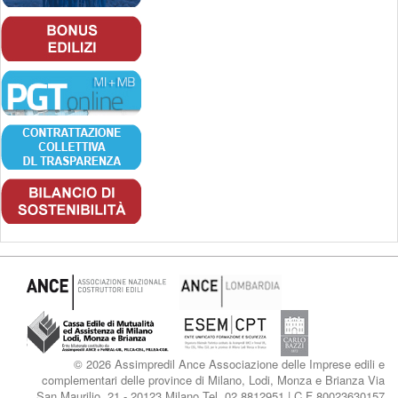
© 2026 Assimpredil Ance Associazione delle Imprese edili e
complementari delle province di Milano, Lodi, Monza e Brianza Via
San Maurilio, 21 - 20123 Milano Tel. 02.8812951 | C.F 80023630157