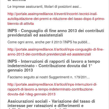
Le imprese assicuranti, titolari di posizioni assi...
http://portale.assimpredilance.it/eventi/incontri-tecnici-inail-
autoliquidazione-dei-premi-e-riduzione-del-tasso-dopo-il-primo-
biennio-di-attivita
INPS - Conguaglio di fine anno 2013 dei contributi
previdenziali ed assistenziali
Come ogni anno, anche per il 2013 l’INPS ha pubbli...
http://portale.assimpredilance.it/articoli/inps-conguaglio-di-fine-
anno-2013-dei-contributi-previdenziali-ed-assistenziali
INPS - Interruzioni di rapporti di lavoro a tempo
indeterminato - Contribuzione dovuta dal 1°
gennaio 2013
Facciamo seguito ai nostri Suggerimenti n. 179/201...
http://portale.assimpredilance.it/articoli/inps-interruzioni-di-
rapporti-di-lavoro-a-tempo-indeterminato-contribuzione-
dovuta-dal-1deg-gennaio-2013
Assicurazioni sociali - Variazione del tasso di
interesse per rateazioni e differimenti e