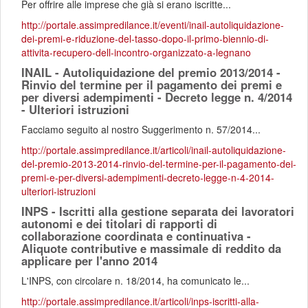
Per offrire alle imprese che già si erano iscritte...
http://portale.assimpredilance.it/eventi/inail-autoliquidazione-
dei-premi-e-riduzione-del-tasso-dopo-il-primo-biennio-di-
attivita-recupero-dell-incontro-organizzato-a-legnano
INAIL - Autoliquidazione del premio 2013/2014 -
Rinvio del termine per il pagamento dei premi e
per diversi adempimenti - Decreto legge n. 4/2014
- Ulteriori istruzioni
Facciamo seguito al nostro Suggerimento n. 57/2014...
http://portale.assimpredilance.it/articoli/inail-autoliquidazione-
del-premio-2013-2014-rinvio-del-termine-per-il-pagamento-dei-
premi-e-per-diversi-adempimenti-decreto-legge-n-4-2014-
ulteriori-istruzioni
INPS - Iscritti alla gestione separata dei lavoratori
autonomi e dei titolari di rapporti di
collaborazione coordinata e continuativa -
Aliquote contributive e massimale di reddito da
applicare per l'anno 2014
L'INPS, con circolare n. 18/2014, ha comunicato le...
http://portale.assimpredilance.it/articoli/inps-iscritti-alla-