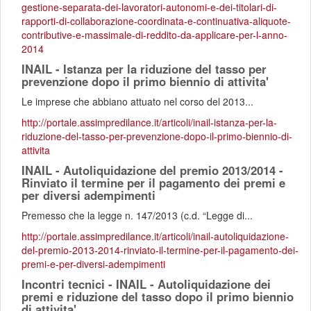
gestione-separata-dei-lavoratori-autonomi-e-dei-titolari-di-
rapporti-di-collaborazione-coordinata-e-continuativa-aliquote-
contributive-e-massimale-di-reddito-da-applicare-per-l-anno-
2014
INAIL - Istanza per la riduzione del tasso per
prevenzione dopo il primo biennio di attivita'
Le imprese che abbiano attuato nel corso del 2013...
http://portale.assimpredilance.it/articoli/inail-istanza-per-la-
riduzione-del-tasso-per-prevenzione-dopo-il-primo-biennio-di-
attivita
INAIL - Autoliquidazione del premio 2013/2014 -
Rinviato il termine per il pagamento dei premi e
per diversi adempimenti
Premesso che la legge n. 147/2013 (c.d. “Legge di...
http://portale.assimpredilance.it/articoli/inail-autoliquidazione-
del-premio-2013-2014-rinviato-il-termine-per-il-pagamento-dei-
premi-e-per-diversi-adempimenti
Incontri tecnici - INAIL - Autoliquidazione dei
premi e riduzione del tasso dopo il primo biennio
di attivita'