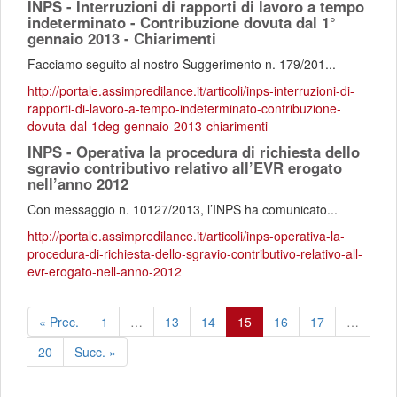
INPS - Interruzioni di rapporti di lavoro a tempo
indeterminato - Contribuzione dovuta dal 1°
gennaio 2013 - Chiarimenti
Facciamo seguito al nostro Suggerimento n. 179/201...
http://portale.assimpredilance.it/articoli/inps-interruzioni-di-
rapporti-di-lavoro-a-tempo-indeterminato-contribuzione-
dovuta-dal-1deg-gennaio-2013-chiarimenti
INPS - Operativa la procedura di richiesta dello
sgravio contributivo relativo all’EVR erogato
nell’anno 2012
Con messaggio n. 10127/2013, l’INPS ha comunicato...
http://portale.assimpredilance.it/articoli/inps-operativa-la-
procedura-di-richiesta-dello-sgravio-contributivo-relativo-all-
evr-erogato-nell-anno-2012
« Prec.
1
…
13
14
15
16
17
…
20
Succ. »