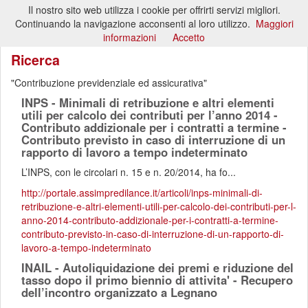
Il nostro sito web utilizza i cookie per offrirti servizi migliori.
Toggl
Continuando la navigazione acconsenti al loro utilizzo.
Maggiori
naviga
informazioni
Accetto
Ricerca
Contribuzione previdenziale ed assicurativa
INPS - Minimali di retribuzione e altri elementi
utili per calcolo dei contributi per l’anno 2014 -
Contributo addizionale per i contratti a termine -
Contributo previsto in caso di interruzione di un
rapporto di lavoro a tempo indeterminato
L’INPS, con le circolari n. 15 e n. 20/2014, ha fo...
http://portale.assimpredilance.it/articoli/inps-minimali-di-
retribuzione-e-altri-elementi-utili-per-calcolo-dei-contributi-per-l-
anno-2014-contributo-addizionale-per-i-contratti-a-termine-
contributo-previsto-in-caso-di-interruzione-di-un-rapporto-di-
lavoro-a-tempo-indeterminato
INAIL - Autoliquidazione dei premi e riduzione del
tasso dopo il primo biennio di attivita' - Recupero
dell’incontro organizzato a Legnano