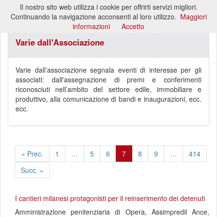
Il nostro sito web utilizza i cookie per offrirti servizi migliori.
Toggl
Continuando la navigazione acconsenti al loro utilizzo.
Maggiori
naviga
informazioni
Accetto
Varie dall'Associazione
Varie dall’associazione segnala eventi di interesse per gli
associati: dall'assegnazione di premi e conferimenti
riconosciuti nell’ambito del settore edile, immobiliare e
produttivo, alla comunicazione di bandi e inaugurazioni, ecc.
ecc.
« Prec.
1
…
5
6
7
8
9
…
414
Succ. »
I cantieri milanesi protagonisti per il reinserimento dei detenuti
Amministrazione penitenziaria di Opera, Assimpredil Ance,