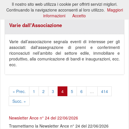
Il nostro sito web utilizza i cookie per offrirti servizi migliori.
Toggl
Continuando la navigazione acconsenti al loro utilizzo.
Maggiori
naviga
informazioni
Accetto
Varie dall'Associazione
Varie dall’associazione segnala eventi di interesse per gli
associati: dall'assegnazione di premi e conferimenti
riconosciuti nell’ambito del settore edile, immobiliare e
produttivo, alla comunicazione di bandi e inaugurazioni, ecc.
ecc.
« Prec.
1
2
3
4
5
6
…
414
Succ. »
Newsletter Ance n° 24 del 22/06/2026
Trasmettiamo la Newsletter Ance n° 24 del 22/06/2026