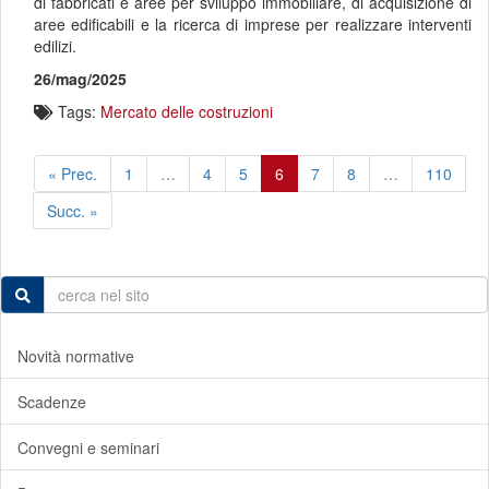
di fabbricati e aree per sviluppo immobiliare, di acquisizione di
aree edificabili e la ricerca di imprese per realizzare interventi
edilizi.
26/mag/2025
Tags:
Mercato delle costruzioni
« Prec.
1
…
4
5
6
7
8
…
110
Succ. »
Novità normative
Scadenze
Convegni e seminari