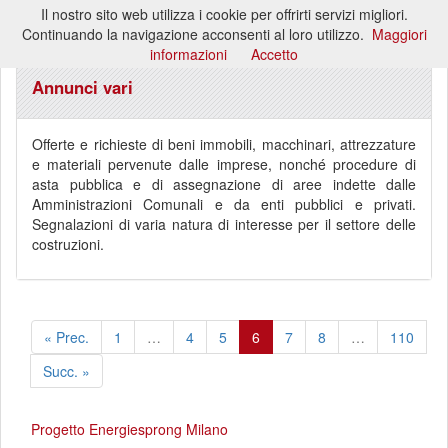
Il nostro sito web utilizza i cookie per offrirti servizi migliori.
Toggl
Continuando la navigazione acconsenti al loro utilizzo.
Maggiori
naviga
informazioni
Accetto
Annunci vari
Offerte e richieste di beni immobili, macchinari, attrezzature
e materiali pervenute dalle imprese, nonché procedure di
asta pubblica e di assegnazione di aree indette dalle
Amministrazioni Comunali e da enti pubblici e privati.
Segnalazioni di varia natura di interesse per il settore delle
costruzioni.
« Prec.
1
…
4
5
6
7
8
…
110
Succ. »
Progetto Energiesprong Milano