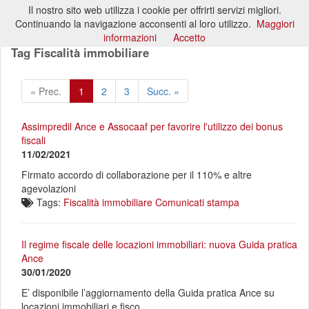
Il nostro sito web utilizza i cookie per offrirti servizi migliori.
Toggl
Continuando la navigazione acconsenti al loro utilizzo.
Maggiori
naviga
informazioni
Accetto
Tag Fiscalità immobiliare
« Prec.
1
2
3
Succ. »
Assimpredil Ance e Assocaaf per favorire l'utilizzo dei bonus
fiscali
11/02/2021
Firmato accordo di collaborazione per il 110% e altre
agevolazioni
Tags:
Fiscalità immobiliare
Comunicati stampa
Il regime fiscale delle locazioni immobiliari: nuova Guida pratica
Ance
30/01/2020
E’ disponibile l’aggiornamento della Guida pratica Ance su
locazioni immobiliari e fisco.