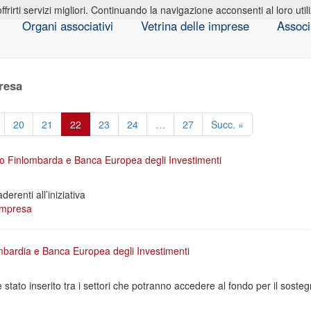
offrirti servizi migliori. Continuando la navigazione acconsenti al loro util
Organi associativi
Vetrina delle imprese
Associ
resa
20
21
22
23
24
…
27
Succ. »
to Finlombarda e Banca Europea degli Investimenti
erenti all’iniziativa
impresa
bardia e Banca Europea degli Investimenti
a è stato inserito tra i settori che potranno accedere al fondo per il soste