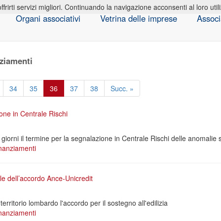
offrirti servizi migliori. Continuando la navigazione acconsenti al loro util
Organi associativi
Vetrina delle imprese
Associ
ziamenti
34
35
36
37
38
Succ. »
one in Centrale Rischi
giorni il termine per la segnalazione in Centrale Rischi delle anomalie su
nanziamenti
e dell’accordo Ance-Unicredit
territorio lombardo l'accordo per il sostegno all'edilizia
nanziamenti