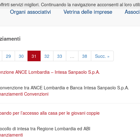
offrirti servizi migliori. Continuando la navigazione acconsenti al loro util
Organi associativi
Vetrina delle imprese
Associ
ziamenti
29
30
31
32
33
…
38
Succ. »
nzione ANCE Lombardia – Intesa Sanpaolo S.p.A.
a convenzione tra ANCE Lombardia e Banca Intesa Sanpaolo S.p.A.
nanziamenti
Convenzioni
ando per l’accesso alla casa per le giovani coppie
ocollo di intesa tra Regione Lombardia ed ABI
nanziamenti