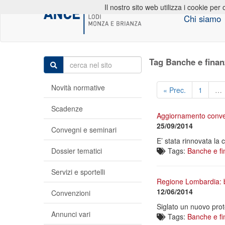
Il nostro sito web utilizza i cookie per 
Chi siamo
Tag Banche e finan
Novità normative
« Prec.
1
…
Scadenze
Aggiornamento conve
25/09/2014
Convegni e seminari
E’ stata rinnovata l
Dossier tematici
Tags:
Banche e fi
Servizi e sportelli
Regione Lombardia: b
12/06/2014
Convenzioni
Siglato un nuovo prot
Annunci vari
Tags:
Banche e fi