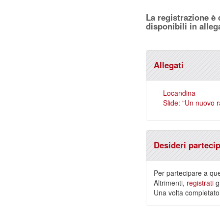
La registrazione è
disponibili in alleg
Allegati
Locandina
Slide: "Un nuovo ra
Desideri parteci
Per partecipare a qu
Altrimenti,
registrati
gr
Una volta completato l