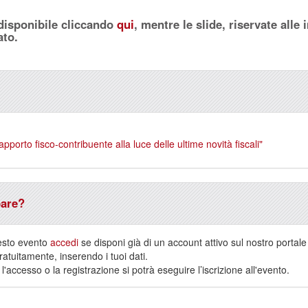
 disponibile cliccando
qui
, mentre le slide, riservate all
ato.
pporto fisco-contribuente alla luce delle ultime novità fiscali"
pare?
esto evento
accedi
se disponi già di un account attivo sul nostro portal
atuitamente, inserendo i tuoi dati.
'accesso o la registrazione si potrà eseguire l’iscrizione all'evento.