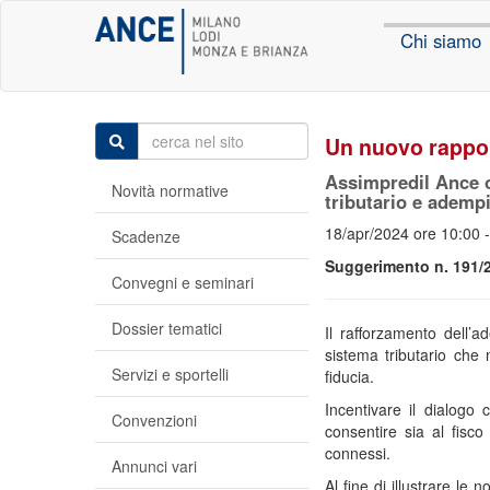
Chi siamo
Un nuovo rapport
Assimpredil Ance o
Novità normative
tributario e ademp
18/apr/2024 ore 10:00 
Scadenze
Suggerimento n. 191/23
Convegni e seminari
Dossier tematici
Il rafforzamento dell’
sistema tributario che 
Servizi e sportelli
fiducia.
Incentivare il dialogo 
Convenzioni
consentire sia al fisco
connessi.
Annunci vari
Al fine di illustrare le