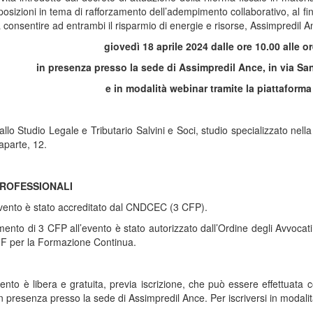
sposizioni in tema di rafforzamento dell’adempimento collaborativo, al 
consentire ad entrambi il risparmio di energie e risorse, Assimpredil A
giovedì 18 aprile 2024 dalle ore 10.00 alle o
in presenza presso la sede di Assimpredil Ance, in via San
e in modalità webinar tramite la piattaform
allo Studio Legale e Tributario Salvini e Soci, studio specializzato nel
aparte, 12.
PROFESSIONALI
evento è stato accreditato dal CNDCEC (3 CFP).
imento di 3 CFP all’evento è stato autorizzato dall’Ordine degli Avvocati di 
F per la Formazione Continua.
vento è libera e gratuita, previa iscrizione, che può essere effettuata 
in presenza presso la sede di Assimpredil Ance. Per iscriversi in modal