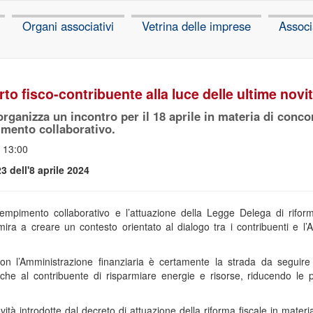
Organi associativi
Vetrina delle imprese
Associ
o fisco-contribuente alla luce delle ultime novità
rganizza un incontro per il 18 aprile in materia di conc
imento collaborativo.
- 13:00
 dell'8 aprile 2024
adempimento collaborativo e l’attuazione della Legge Delega di rif
mira a creare un contesto orientato al dialogo tra i contribuenti e l’
con l’Amministrazione finanziaria è certamente la strada da seguire 
 che al contribuente di risparmiare energie e risorse, riducendo le 
 novità introdotte dal decreto di attuazione della riforma fiscale in ma