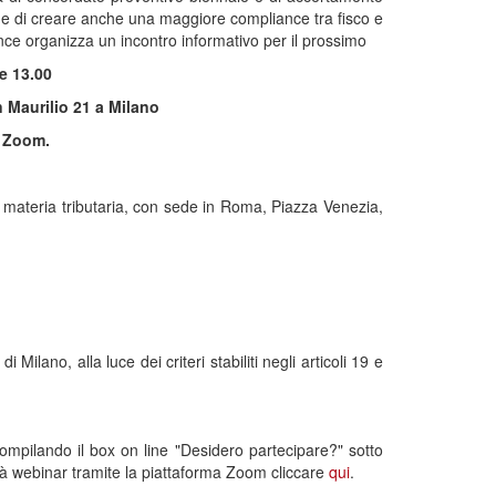
fine di creare anche una maggiore compliance tra fisco e
nce organizza un incontro informativo per il prossimo
re 13.00
 Maurilio 21 a Milano
a Zoom.
la materia tributaria, con sede in Roma, Piazza Venezia,
Milano, alla luce dei criteri stabiliti negli articoli 19 e
compilando il box on line "Desidero partecipare?" sotto
ità webinar tramite la piattaforma Zoom cliccare
qui
.