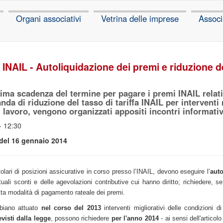
Organi associativi
Vetrina delle imprese
Associ
 - INAIL - Autoliquidazione dei premi e riduzione d
sima scadenza del termine per pagare i premi INAIL relati
da di riduzione del tasso di tariffa INAIL per interventi 
i lavoro, vengono organizzati appositi incontri informati
- 12:30
del 16 gennaio 2014
tolari di posizioni assicurative in corso presso l’INAIL, devono eseguire l’
auto
ali sconti e delle agevolazioni contributive cui hanno diritto; richiedere, se
sta modalità di pagamento rateale dei premi.
biano attuato
nel corso del 2013
interventi migliorativi delle condizioni 
isti dalla legge
, possono richiedere
per l'anno 2014
- ai sensi dell'articol