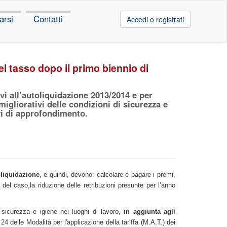
arsi
Contatti
Accedi o registrati
el tasso dopo il primo biennio di
vi all’autoliquidazione 2013/2014 e per
migliorativi delle condizioni di sicurezza e
vi di approfondimento.
liquidazione
, e quindi, devono: calcolare e pagare i premi,
 del caso,la riduzione delle retribuzioni presunte per l’anno
di sicurezza e igiene nei luoghi di lavoro,
in aggiunta agli
o 24 delle Modalità per l'applicazione della tariffa (M.A.T.) dei