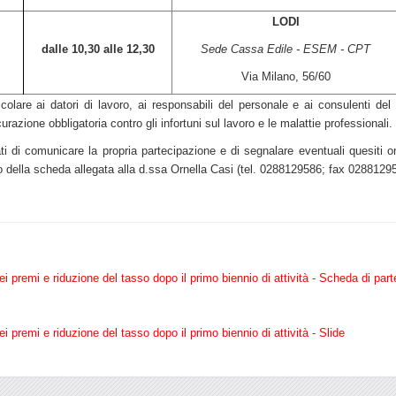
LODI
dalle 10,30 alle 12,30
Sede Cassa Edile - ESEM - CPT
Via Milano, 56/60
articolare ai datori di lavoro, ai responsabili del personale e ai consulenti d
urazione obbligatoria contro gli infortuni sul lavoro e le malattie professionali.
ti di comunicare la propria partecipazione e di segnalare eventuali quesiti on
o della scheda allegata alla d.ssa Ornella Casi (tel. 0288129586; fax 0288129
ei premi e riduzione del tasso dopo il primo biennio di attività - Scheda di par
i premi e riduzione del tasso dopo il primo biennio di attività - Slide