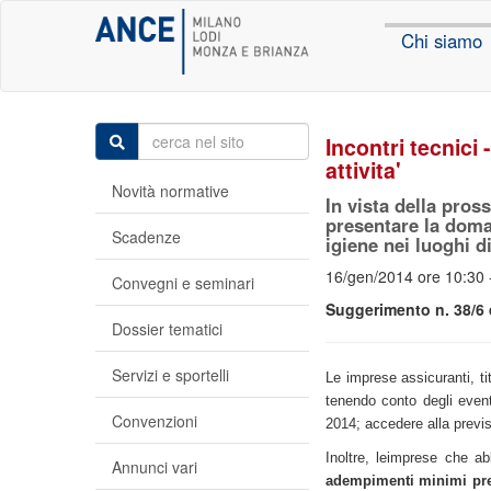
Chi siamo
Incontri tecnici
attivita'
Novità normative
In vista della pros
presentare la doman
Scadenze
igiene nei luoghi d
16/gen/2014 ore 10:30 
Convegni e seminari
Suggerimento n. 38/6 
Dossier tematici
Servizi e sportelli
Le imprese assicuranti, ti
tenendo conto degli eventu
Convenzioni
2014; accedere alla previ
Inoltre, leimprese che ab
Annunci vari
adempimenti minimi prev