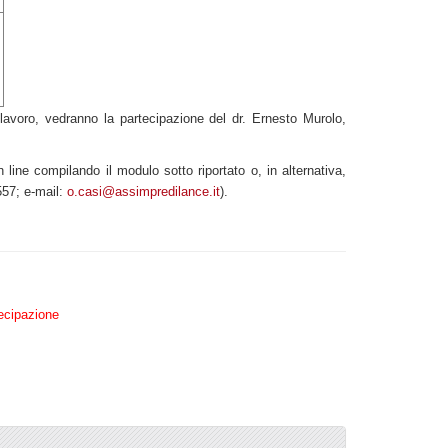
el lavoro, vedranno la partecipazione del dr. Ernesto Murolo,
 line compilando il modulo sotto riportato o, in alternativa,
557; e-mail:
o.casi@assimpredilance.it
).
tecipazione