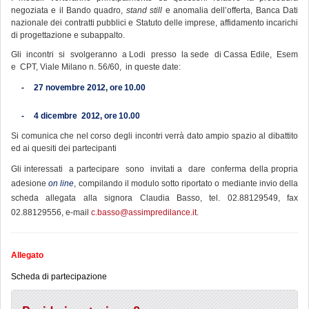
negoziata e il Bando quadro,
stand still
e anomalia dell’offerta, Banca Dati
nazionale dei contratti pubblici e Statuto delle imprese, affidamento incarichi
di progettazione e subappalto.
Gli incontri si svolgeranno a Lodi presso la sede di Cassa Edile, Esem
e CPT, Viale Milano n. 56/60, in queste date:
-
27 novembre 2012, ore 10.00
-
4 dicembre 2012, ore 10.00
Si comunica che nel corso degli incontri verrà dato ampio spazio al dibattito
ed ai quesiti dei partecipanti
Gli interessati a partecipare sono invitati a dare conferma della propria
adesione
on line
, compilando il modulo sotto riportato o mediante invio della
scheda allegata alla signora Claudia Basso, tel. 02.88129549, fax
02.88129556, e-mail
c.basso@assimpredilance.it
.
Allegato
Scheda di partecipazione