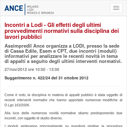
Toggl
naviga
Incontri a Lodi - Gli effetti degli ultimi
provvedimenti normativi sulla disciplina dei
lavori pubblici
Assimpredil Ance organizza a LODI, presso la sede
di Cassa Edile, Esem e CPT, due incontri (moduli)
informativi per analizzare le recenti novità in tema
di appalti a seguito degli ultimi interventi normativi.
27/nov/2012 ore 10:00 - 13:00
Suggerimento n. 422/24 del 31 ottobre 2012
Come è noto, la disciplina in materia di appalti pubblici è stata oggetto di
recenti interventi normativi che hanno apportato numerose modifiche al
D.Lgs 163/2006.
Alla luce delle numerose novità normative stiamo predisponendo due
incontri, con oggetto di studio diverso.
I moduli verteranno principalmente su questioni relative la procedura