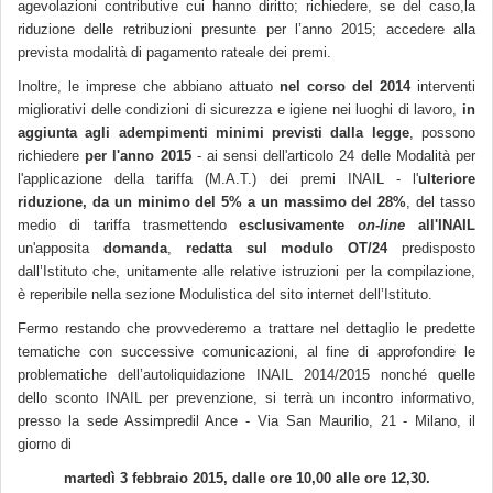
agevolazioni contributive cui hanno diritto; richiedere, se del caso,la
riduzione delle retribuzioni presunte per l’anno 2015; accedere alla
prevista modalità di pagamento rateale dei premi.
Inoltre, le imprese che abbiano attuato
nel corso del 2014
interventi
migliorativi delle condizioni di sicurezza e igiene nei luoghi di lavoro,
in
aggiunta agli adempimenti minimi previsti dalla legge
, possono
richiedere
per l'anno 2015
- ai sensi dell'articolo 24 delle Modalità per
l'applicazione della tariffa (M.A.T.) dei premi INAIL - l'
ulteriore
riduzione,
da un minimo del 5% a un massimo del 28%
, del tasso
medio di tariffa trasmettendo
esclusivamente
on-line
all'INAIL
un'apposita
domanda
,
redatta sul modulo OT/24
predisposto
dall’Istituto che, unitamente alle relative istruzioni per la compilazione,
è reperibile nella sezione Modulistica del sito internet dell’Istituto.
Fermo restando che provvederemo a trattare nel dettaglio le predette
tematiche con successive comunicazioni, al fine di approfondire le
problematiche dell’autoliquidazione INAIL 2014/2015 nonché quelle
dello sconto INAIL per prevenzione, si terrà un incontro informativo,
presso la sede Assimpredil Ance - Via San Maurilio, 21 - Milano, il
giorno di
martedì 3 febbraio 2015, dalle ore 10,00 alle ore 12,30.